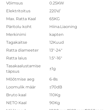
Võimsus
0.25KW
Elektritoitus
220V/
Max. Ratta Kaal
65KG
Päritolu koht
Hiina.Liaoning
Merkinimi
kapten
Tagakaitse
12Kuud
Ratta diameeter
13"-24"
Ratta laius
1.5"-16"
Tasakaalustamise
±1g
täpsus
Mõõtmise aeg
6-8s
Loomulik määr
≤70dB
Bruto kaal
110Kg
NETO Kaal
90Kg