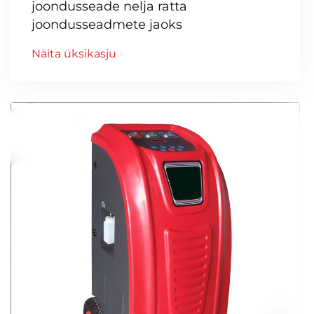
joondusseade nelja ratta
joondusseadmete jaoks
Näita üksikasju