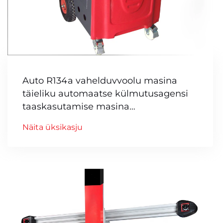
Auto R134a vahelduvvoolu masina
täieliku automaatse külmutusagensi
taaskasutamise masina
loputusmasin
Näita üksikasju