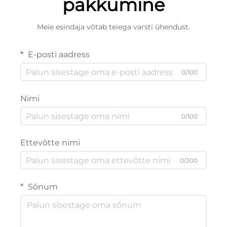
pakkumine
Meie esindaja võtab teiega varsti ühendust.
E-posti aadress
0/100
Nimi
0/100
Ettevõtte nimi
0/200
Sõnum