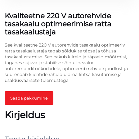
Kvaliteetne 220 V autorehvide
tasakaalu optimeerimise ratta
tasakaalustaja
See kvaliteetne 220 V autorehvide tasakaalu optimeeriv
ratta tasakaalustaja tagab sõidukite täpse ja tõhusa
tasakaalustamise. See pakub kiireid ja täpseid mõõtmisi,
tagades sujuva ja stabiilse sõidu. Ideaalne
autoremonditöökodadele, optimeerib rehvide jõudlust ja
suurendab klientide rahulolu oma lihtsa kasutamise ja
usaldusväärsete tulemustega.
Saada pakkumine
Kirjeldus