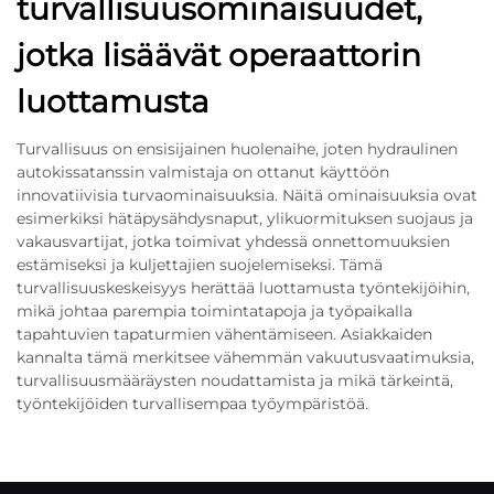
turvallisuusominaisuudet,
jotka lisäävät operaattorin
luottamusta
Turvallisuus on ensisijainen huolenaihe, joten hydraulinen
autokissatanssin valmistaja on ottanut käyttöön
innovatiivisia turvaominaisuuksia. Näitä ominaisuuksia ovat
esimerkiksi hätäpysähdysnaput, ylikuormituksen suojaus ja
vakausvartijat, jotka toimivat yhdessä onnettomuuksien
estämiseksi ja kuljettajien suojelemiseksi. Tämä
turvallisuuskeskeisyys herättää luottamusta työntekijöihin,
mikä johtaa parempia toimintatapoja ja työpaikalla
tapahtuvien tapaturmien vähentämiseen. Asiakkaiden
kannalta tämä merkitsee vähemmän vakuutusvaatimuksia,
turvallisuusmääräysten noudattamista ja mikä tärkeintä,
työntekijöiden turvallisempaa työympäristöä.