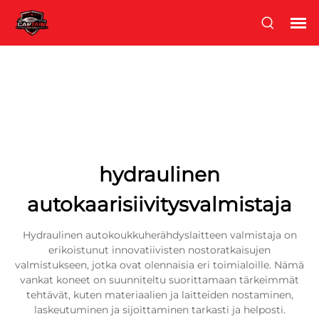
hydraulinen
autokaarisiivitysvalmistaja
Hydraulinen autokoukkuherähdyslaitteen valmistaja on
erikoistunut innovatiivisten nostoratkaisujen
valmistukseen, jotka ovat olennaisia eri toimialoille. Nämä
vankat koneet on suunniteltu suorittamaan tärkeimmät
tehtävät, kuten materiaalien ja laitteiden nostaminen,
laskeutuminen ja sijoittaminen tarkasti ja helposti.