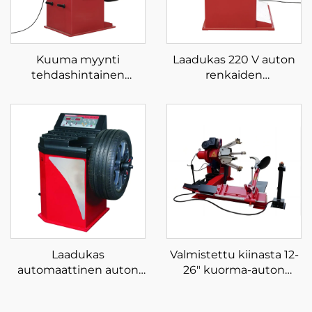
Kuuma myynti
Laadukas 220 V auton
tehdashintainen
renkaiden
säätökone LCD-näyttö
tasapainotuksen
laser ja kevyt
optimointipyörän
automaattinen pyörän
tasapainotin
tasapainotin
Laadukas
Valmistettu kiinasta 12-
automaattinen auton
26" kuorma-auton
tasapainotuskone
rengaskoneen
renkaiden
renkaanvaihtaja