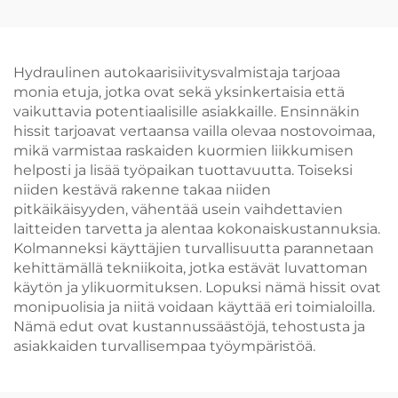
tasapainottamiseen
autokorjaamoihin
Hydraulinen autokaarisiivitysvalmistaja tarjoaa
monia etuja, jotka ovat sekä yksinkertaisia että
vaikuttavia potentiaalisille asiakkaille. Ensinnäkin
hissit tarjoavat vertaansa vailla olevaa nostovoimaa,
mikä varmistaa raskaiden kuormien liikkumisen
helposti ja lisää työpaikan tuottavuutta. Toiseksi
niiden kestävä rakenne takaa niiden
pitkäikäisyyden, vähentää usein vaihdettavien
laitteiden tarvetta ja alentaa kokonaiskustannuksia.
Kolmanneksi käyttäjien turvallisuutta parannetaan
kehittämällä tekniikoita, jotka estävät luvattoman
käytön ja ylikuormituksen. Lopuksi nämä hissit ovat
monipuolisia ja niitä voidaan käyttää eri toimialoilla.
Nämä edut ovat kustannussäästöjä, tehostusta ja
asiakkaiden turvallisempaa työympäristöä.