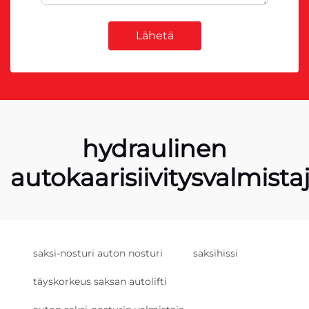
Lähetä
hydraulinen
autokaarisiivitysvalmista
saksi-nosturi auton nosturi
saksihissi
täyskorkeus saksan autolifti