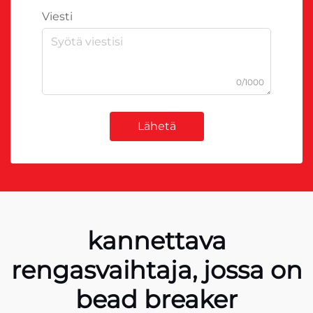
Viesti
0/1000
Lähetä
kannettava
rengasvaihtaja, jossa on
bead breaker