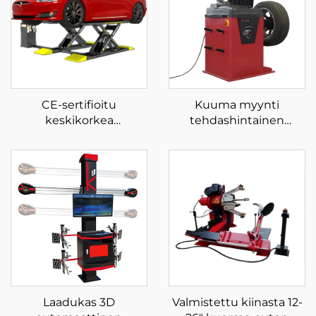
CE-sertifioitu
Kuuma myynti
keskikorkea
tehdashintainen
saksiautonostin
säätökone LCD-näyttö
saksinostin autoon
laser ja kevyt
automaattinen pyörän
tasapainotin
Laadukas 3D
Valmistettu kiinasta 12-