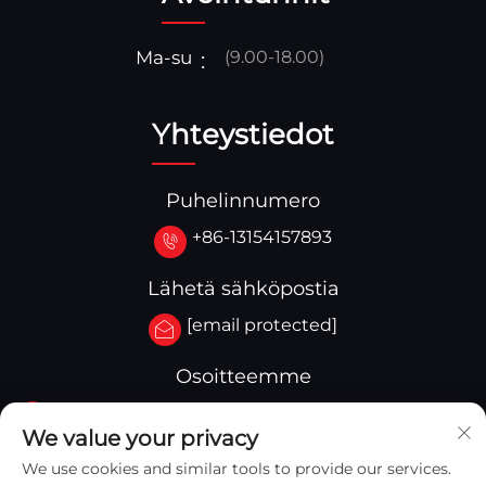
Ma-su
(9.00-18.00)
Yhteystiedot
Puhelinnumero
+86-13154157893
Lähetä sähköpostia
[email protected]
Osoitteemme
No.3-333.Zone B.Block A Building 27 107A.West
We value your privacy
Qinghua Street,Yingkou Zone Yingkou,Kiina
We use cookies and similar tools to provide our services.