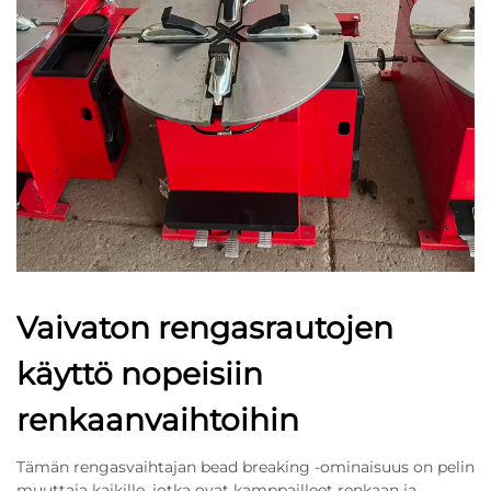
Vaivaton rengasrautojen
käyttö nopeisiin
renkaanvaihtoihin
Tämän rengasvaihtajan bead breaking -ominaisuus on pelin
muuttaja kaikille, jotka ovat kamppailleet renkaan ja