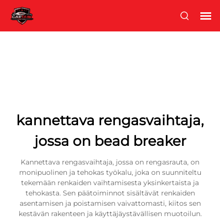
kannettava rengasvaihtaja,
jossa on bead breaker
Kannettava rengasvaihtaja, jossa on rengasrauta, on
monipuolinen ja tehokas työkalu, joka on suunniteltu
tekemään renkaiden vaihtamisesta yksinkertaista ja
tehokasta. Sen päätoiminnot sisältävät renkaiden
asentamisen ja poistamisen vaivattomasti, kiitos sen
kestävän rakenteen ja käyttäjäystävällisen muotoilun.