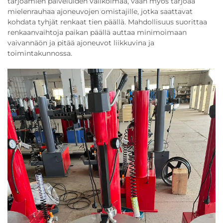
tarjoamien palveluiden valikoimaa, vaan myös tarjoaa
mielenrauhaa ajoneuvojen omistajille, jotka saattavat
kohdata tyhjät renkaat tien päällä. Mahdollisuus suorittaa
renkaanvaihtoja paikan päällä auttaa minimoimaan
vaivannäön ja pitää ajoneuvot liikkuvina ja
toimintakunnossa.