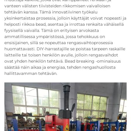
vanteen välisten tiivisteiden rikkomisen vaivalloisen
tehtävän kanssa. Tämä innovatiivinen työkalu
yksinkertaistaa prosessia, jolloin käyttäjät voivat nopeasti ja
helposti rikkoa bead, asentaa ja irrottaa renkaita vähäisellä
fyysisellä vaivalla. Tämä on erityisen arvokasta
ammatillisessa ympäristössä, jossa tehokkuus on
ensisijainen, sillä se nopeuttaa rengasvaihtoprosessia
huomattavasti. DIY-harrastajille se poistaa tarpeen raskaille
laitteille tai toisen henkilön avulle, jolloin rengasvaihdot
ovat yhden henkilön tehtävä. Bead breaking -ominaisuus
säästää näin aikaa ja energiaa, tehden rengashuollosta
hallittavamman tehtävän.