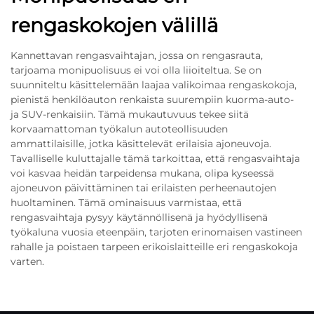
rengaskokojen välillä
Kannettavan rengasvaihtajan, jossa on rengasrauta,
tarjoama monipuolisuus ei voi olla liioiteltua. Se on
suunniteltu käsittelemään laajaa valikoimaa rengaskokoja,
pienistä henkilöauton renkaista suurempiin kuorma-auto-
ja SUV-renkaisiin. Tämä mukautuvuus tekee siitä
korvaamattoman työkalun autoteollisuuden
ammattilaisille, jotka käsittelevät erilaisia ajoneuvoja.
Tavalliselle kuluttajalle tämä tarkoittaa, että rengasvaihtaja
voi kasvaa heidän tarpeidensa mukana, olipa kyseessä
ajoneuvon päivittäminen tai erilaisten perheenautojen
huoltaminen. Tämä ominaisuus varmistaa, että
rengasvaihtaja pysyy käytännöllisenä ja hyödyllisenä
työkaluna vuosia eteenpäin, tarjoten erinomaisen vastineen
rahalle ja poistaen tarpeen erikoislaitteille eri rengaskokoja
varten.