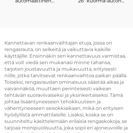
automaattinen
26" kuorma-auton
pyöränsuuntaaja
rengaskoneen
nelipyörän
renkaanvaihtaja
kohdistuslaitteisiin
autokorjaamoihin
Kannettavan renkaanvaihtajan etuja, jossa on
rengasrauta, on selkeitä ja vaikuttavia kaikille
käyttäjille. Ensinnäkin sen kannettavuus varmistaa,
että voit viedä sen mukanasi minne tahansa,
tarjoten joustavuutta ja mukavuutta, erityisesti
niille, jotka tarvitsevat renkaanvaihtoa paikan päällä.
Toiseksi, rengasraudan ominaisuus säästää aikaa ja
vaivannäköä, muuttaen perinteisesti vaikean
tehtävän suoraviivaiseksi ja yksinkertaiseksi. Tämä
johtaa lisääntyneeseen tehokkuuteen ja
vähentyneeseen seisokkiaikaan, mikä on erityisen
hyödyllistä ammattilaisille. Lisäksi, koska se on
suunniteltu käsittelemään erilaisia rengaskokoja, se
tarjoaa monipuolisuutta, joka sopii eri ajoneuvoille ja