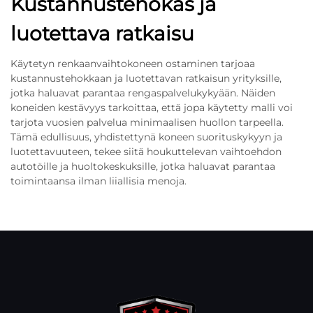
Kustannustehokas ja
luotettava ratkaisu
Käytetyn renkaanvaihtokoneen ostaminen tarjoaa
kustannustehokkaan ja luotettavan ratkaisun yrityksille,
jotka haluavat parantaa rengaspalvelukykyään. Näiden
koneiden kestävyys tarkoittaa, että jopa käytetty malli voi
tarjota vuosien palvelua minimaalisen huollon tarpeella.
Tämä edullisuus, yhdistettynä koneen suorituskykyyn ja
luotettavuuteen, tekee siitä houkuttelevan vaihtoehdon
autotöille ja huoltokeskuksille, jotka haluavat parantaa
toimintaansa ilman liiallisia menoja.