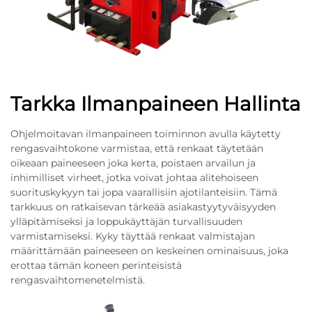
Tarkka Ilmanpaineen Hallinta
Ohjelmoitavan ilmanpaineen toiminnon avulla käytetty
rengasvaihtokone varmistaa, että renkaat täytetään
oikeaan paineeseen joka kerta, poistaen arvailun ja
inhimilliset virheet, jotka voivat johtaa alitehoiseen
suorituskykyyn tai jopa vaarallisiin ajotilanteisiin. Tämä
tarkkuus on ratkaisevan tärkeää asiakastyytyväisyyden
ylläpitämiseksi ja loppukäyttäjän turvallisuuden
varmistamiseksi. Kyky täyttää renkaat valmistajan
määrittämään paineeseen on keskeinen ominaisuus, joka
erottaa tämän koneen perinteisistä
rengasvaihtomenetelmistä.