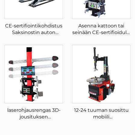
CE-sertifiointikohdistus
Asenna kattoon tai
Saksinostin auton
seinään CE-sertifioidulla
hydraulipumppu
3D-
autonnostin
pyöränsuuntauksella
autohuoltotehtaalle
laserohjausrengas 3D-
12-24 tuuman suosittu
jousituksen
mobiili
vaihtopyörän ja
renkaanvaihtajakone
suuntausmittarin
auton renkaanvaihtaja,