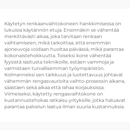
varusteet
jota käytetään
autonrengaspajassa
Käytetyn renkaanvaihtokoneen hankkimisessa on
lukuisia käytännön etuja. Ensinnäkin se vähentää
merkittävästi aikaa, joka tarvitaan renkaan
vaihtamiseen, mikä tarkoittaa, että enemmän
ajoneuvoja voidaan huoltaa päivässä, mikä parantaa
kokonaistehokkuutta. Toiseksi kone vähentää
fyysistä rasitusta teknikoille, estäen vammoja ja
varmistaen turvallisemman työympäristön.
Kolmanneksi sen tarkkuus ja luotettavuus johtavat
vähemmän rengasvaurioita vaihto-prosessin aikana,
säästäen sekä aikaa että rahaa korjauksissa.
Viimeiseksi, käytetty rengasvaihtokone on
kustannustehokas ratkaisu yrityksille, jotka haluavat
parantaa palvelun laatua ilman suuria kustannuksia.