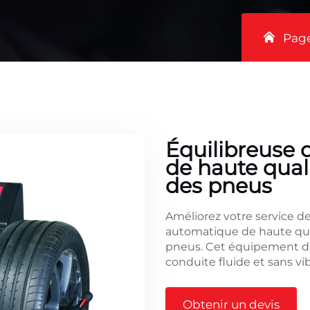
Page
Équilibreuse 
de haute quali
des pneus
Améliorez votre service d
automatique de haute qual
pneus. Cet équipement de
conduite fluide et sans vib
Obtenir un devis