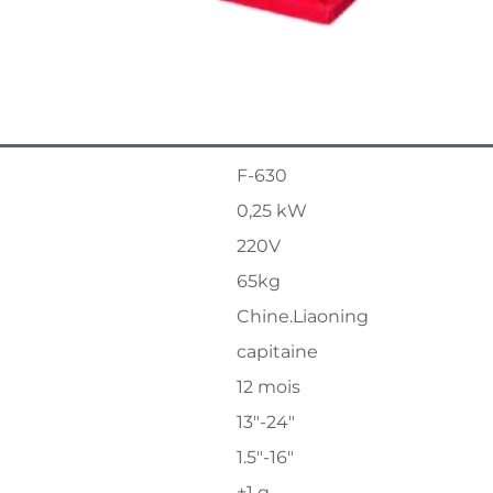
F-630
0,25 kW
220V
65kg
Chine.Liaoning
capitaine
12 mois
13"-24"
1.5"-16"
±1 g