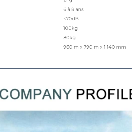
6 à 8 ans
≤70dB
100kg
80kg
960 m x 790 m x 1 140 mm