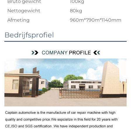
Bruto gewicht
100kg
Nettogewicht
80kg
Afmeting
960m*790m*1140mm
Bedrijfsprofiel