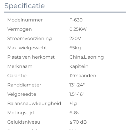
Specificatie
Modelnummer
F-630
Vermogen
0.25KW
Stroomvoorziening
220V
Max. wielgewicht
65kg
Plaats van herkomst
China.Liaoning
Merknaam
kapitein
Garantie
12maanden
Randdiameter
13"-24"
Velgbreedte
1.5"-16"
Balansnauwkeurigheid
±1g
Metingstijd
6-8s
Geluidsniveau
≤ 70 dB