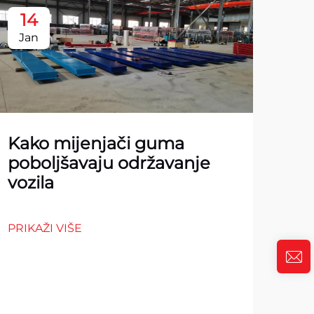
14
1
Jan
Ja
Kako mijenjači guma
poboljšavaju održavanje
vozila
PRIKAŽI VIŠE
10
za 