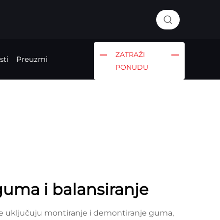
ZATRAŽI
sti
Preuzmi
PONUDU
uma i balansiranje
ce uključuju montiranje i demontiranje guma,