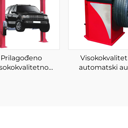
Prilagođeno
Visokokvalitet
isokokvalitetno
automatski au
ostupno dizalo,
equilibreuse str
čisto podno
balansiranje kota
tupno dizalo s CE
balansiranje g