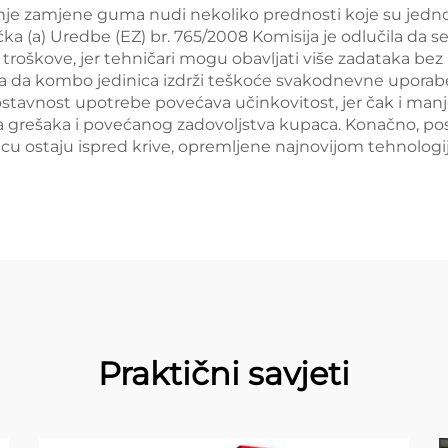
je zamjene guma nudi nekoliko prednosti koje su jednos
ka (a) Uredbe (EZ) br. 765/2008 Komisija je odlučila da 
troškove, jer tehničari mogu obavljati više zadataka bez 
rava da kombo jedinica izdrži teškoće svakodnevne upor
stavnost upotrebe povećava učinkovitost, jer čak i manj
ja grešaka i povećanog zadovoljstva kupaca. Konačno, p
cu ostaju ispred krive, opremljene najnovijom tehnologi
Praktični savjeti