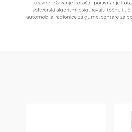
uravnotežavanje kotača i poravnanje kotač
softverski algoritmi osiguravaju točnu i 
automobila, radionice za gume, centare za po