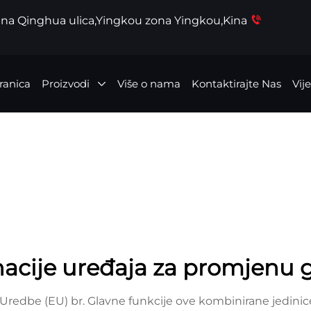
dna Qinghua ulica,Yingkou zona Yingkou,Kina
ranica
Proizvodi
Više o nama
Kontaktirajte Nas
Vije
acije uređaja za promjenu g
 Uredbe (EU) br. Glavne funkcije ove kombinirane jedini