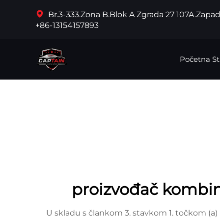
Br.3-333.Zona B.Blok A Zgrada 27 107A.Zapa
+86-13154157893
Početna St
proizvođač kombin
U skladu s člankom 3. stavkom 1. točkom (a)