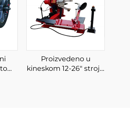
ni
Proizvedeno u
to
kineskom 12-26" stroju
oj za
za gume za kamione
ča za
mjenjač guma za
uma
automehaničarske
radionice