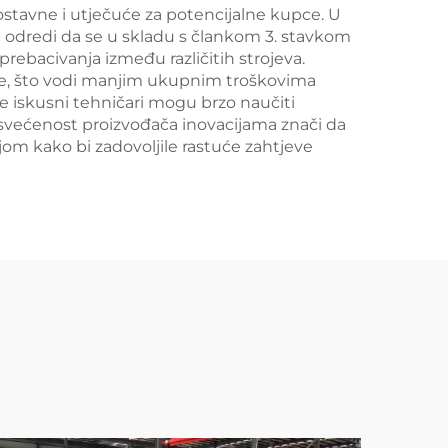
tavne i utječuće za potencijalne kupce. U
se odredi da se u skladu s člankom 3. stavkom
prebacivanja između različitih strojeva.
abe, što vodi manjim ukupnim troškovima
e iskusni tehničari mogu brzo naučiti
osvećenost proizvođača inovacijama znači da
jom kako bi zadovoljile rastuće zahtjeve