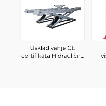
Usklađivanje CE
certifikata Hidraulična
v
pumpa za automobile
dv
s dizalicom na škare
za automobilsku
dvos
dizalicu za tvornicu za
servisiranje
automobila