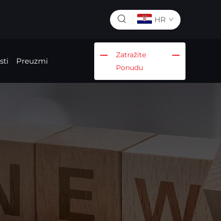
HR
Zatražite
sti
Preuzmi
Ponudu