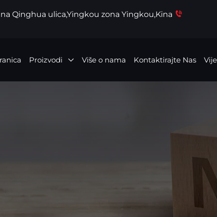
dna Qinghua ulica,Yingkou zona Yingkou,Kina
ranica
Proizvodi
Više o nama
Kontaktirajte Nas
Vije