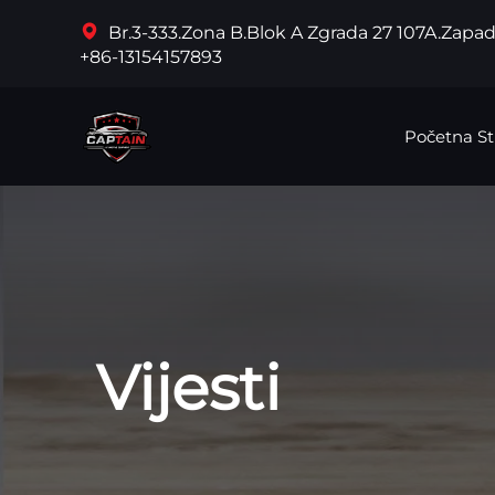
Br.3-333.Zona B.Blok A Zgrada 27 107A.Zapa
+86-13154157893
Početna St
Vijesti