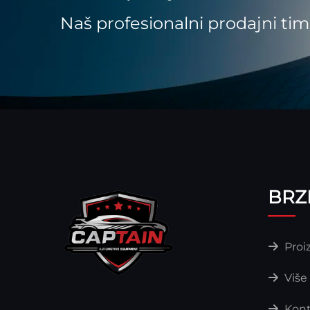
Naš profesionalni prodajni tim
BRZI
Proi
Više
Kont