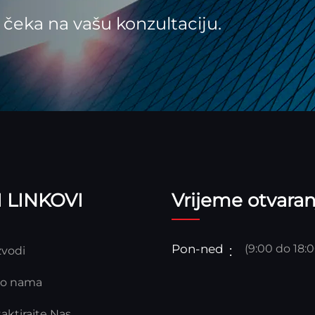
 čeka na vašu konzultaciju.
 LINKOVI
Vrijeme otvaran
Pon-ned
(9:00 do 18:0
zvodi
 o nama
aktirajte Nas