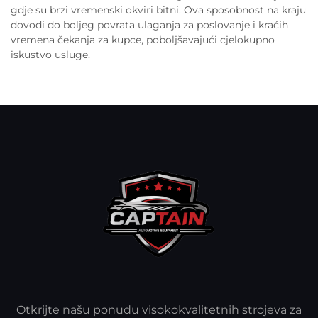
gdje su brzi vremenski okviri bitni. Ova sposobnost na kraju
dovodi do boljeg povrata ulaganja za poslovanje i kraćih
vremena čekanja za kupce, poboljšavajući cjelokupno
iskustvo usluge.
Otkrijte našu ponudu visokokvalitetnih strojeva za