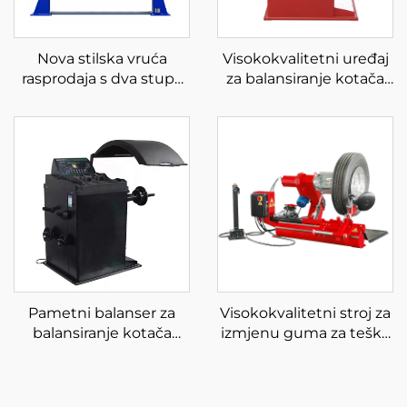
Nova stilska vruća
Visokokvalitetni uređaj
rasprodaja s dva stupa
za balansiranje kotača
po povoljnoj cijeni,
od 220 V za optimizaciju
hidraulično dizalo s dva
ravnoteže
stupa
automobilskih guma
Pametni balanser za
Visokokvalitetni stroj za
balansiranje kotača
izmjenu guma za teške
visokih performansi u
uvjete rada automobila
tvorničkoj prodaji
4''-26'' stroj za gume za
kamione