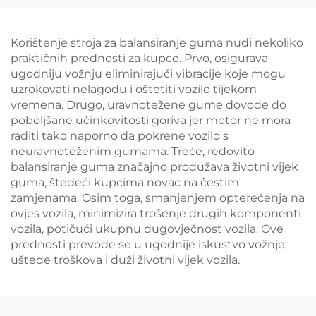
Korištenje stroja za balansiranje guma nudi nekoliko
praktičnih prednosti za kupce. Prvo, osigurava
ugodniju vožnju eliminirajući vibracije koje mogu
uzrokovati nelagodu i oštetiti vozilo tijekom
vremena. Drugo, uravnotežene gume dovode do
poboljšane učinkovitosti goriva jer motor ne mora
raditi tako naporno da pokrene vozilo s
neuravnoteženim gumama. Treće, redovito
balansiranje guma značajno produžava životni vijek
guma, štedeći kupcima novac na čestim
zamjenama. Osim toga, smanjenjem opterećenja na
ovjes vozila, minimizira trošenje drugih komponenti
vozila, potičući ukupnu dugovječnost vozila. Ove
prednosti prevode se u ugodnije iskustvo vožnje,
uštede troškova i duži životni vijek vozila.