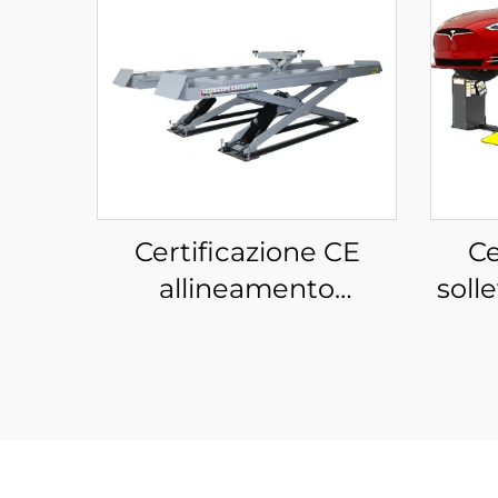
Certificazione CE
Ce
allineamento
soll
sollevatore a forbice
f
pompa idraulica per
altez
auto sollevatore per
auto per fabbrica di
servizi automobilistici