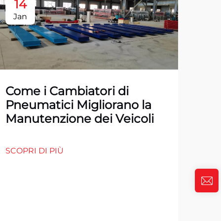
14
1
Jan
Ja
Come i Cambiatori di
Pneumatici Migliorano la
Manutenzione dei Veicoli
SCOPRI DI PIÙ
Top
Pn
Au