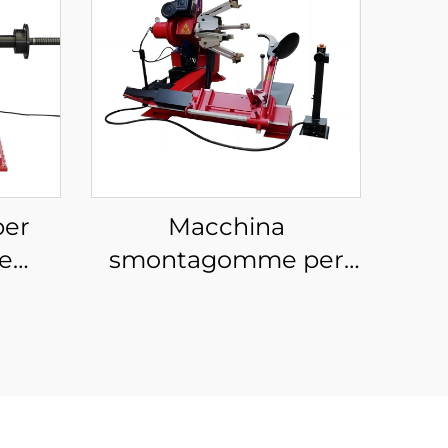
per
Macchina
ne
smontagomme per
a dei
autocarri da 12-26"
auto
realizzata in Cina per
ualità
officine di riparazione
auto