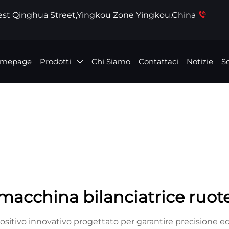
West Qinghua Street,Yingkou Zone Yingkou,China
mepage
Prodotti
Chi Siamo
Contattaci
Notizie
Sc
macchina bilanciatrice ruot
itivo innovativo progettato per garantire precisione ed ef