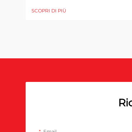
SCOPRI DI PIÙ
Ri
Email