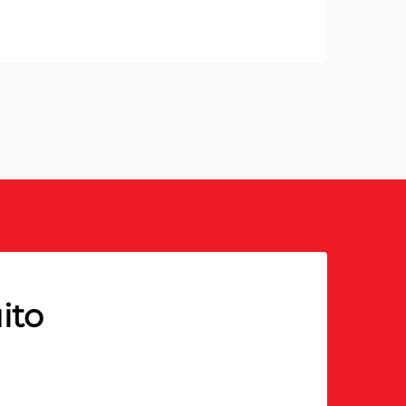
SCOP
ito