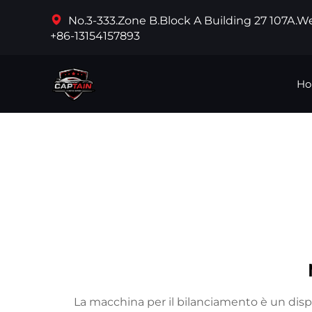
No.3-333.Zone B.Block A Building 27 107A.
+86-13154157893
Ho
La macchina per il bilanciamento è un dispos