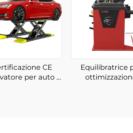
rtificazione CE
Equilibratrice 
evatore per auto a
ottimizzazio
orbice di media
dell'equilibratur
za sollevatore per
pneumatici per 
auto a forbice
da 220 V di alta q