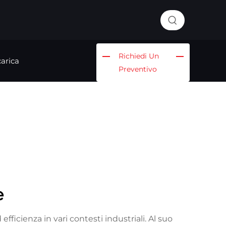
Richiedi Un
arica
Preventivo
e
ficienza in vari contesti industriali. Al suo