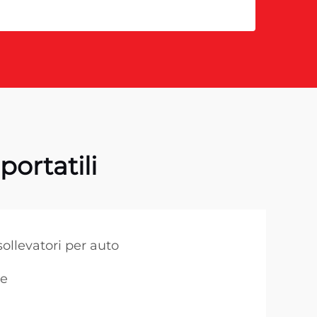
portatili
sollevatori per auto
re