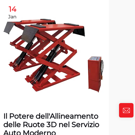
14
1
Jan
Ja
Il Potere dell'Allineamento
Top
delle Ruote 3D nel Servizio
Pn
Auto Moderno
Au