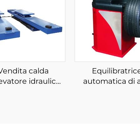
Vendita calda
Equilibratric
levatore idraulico
automatica di a
 auto sollevatore
qualità per ruot
trico per auto per
auto per
cina sollevatore a
l'equilibratura 
orbice per auto
pneumatici