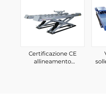
Certificazione CE
allineamento
sol
sollevatore a forbice
per
pompa idraulica per
elet
auto sollevatore per
offi
auto per fabbrica di
f
servizi automobilistici