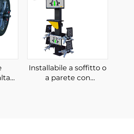
e
Installabile a soffitto o
lta
a parete con
e di
allineamento ruote 3D
certificato CE
dei