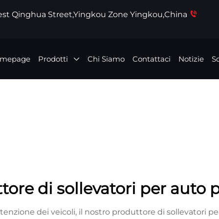
West Qinghua Street,Yingkou Zone Yingkou,China
mepage
Prodotti
Chi Siamo
Contattaci
Notizie
Sc
ore di sollevatori per auto p
nzione dei veicoli, il nostro produttore di sollevatori p