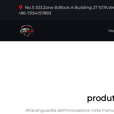
No.3-333.Zone B.Block A Building 27 107A.
+86-13154157893
Ho
produtt
All'avanguardia dell'innovazione nella manute