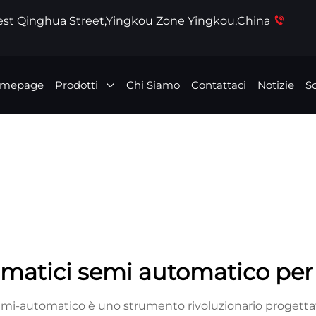
West Qinghua Street,Yingkou Zone Yingkou,China
mepage
Prodotti
Chi Siamo
Contattaci
Notizie
Sc
atici semi automatico per 
emi-automatico è uno strumento rivoluzionario progettato