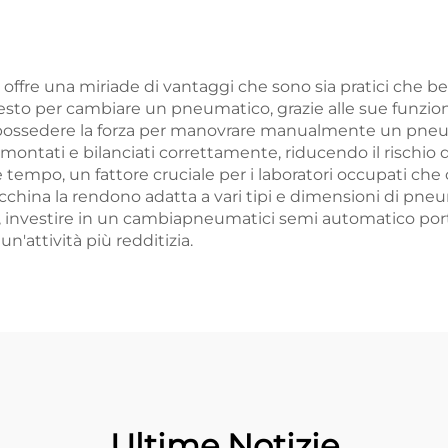
quattro ruot
fre una miriade di vantaggi che sono sia pratici che benef
hiesto per cambiare un pneumatico, grazie alle sue funzio
possedere la forza per manovrare manualmente un pneuma
montati e bilanciati correttamente, riducendo il rischio 
 tempo, un fattore cruciale per i laboratori occupati che 
la macchina la rendono adatta a vari tipi e dimensioni di pn
za, investire in un cambiapneumatici semi automatico port
un'attività più redditizia.
Ultime Notizie