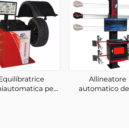
Equilibratrice
Allineatore
iautomatica per
automatico de
pneumatici
ruote 3D di al
uilibratrice per
qualità per
ruote con
attrezzature 
rtificazione CE
allineamento de