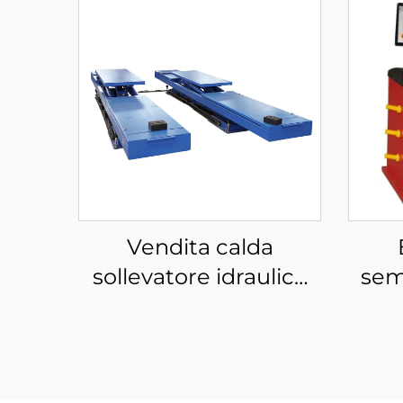
Vendita calda
sollevatore idraulico
sem
per auto sollevatore
elettrico per auto per
Eq
officina sollevatore a
forbice per auto
ce