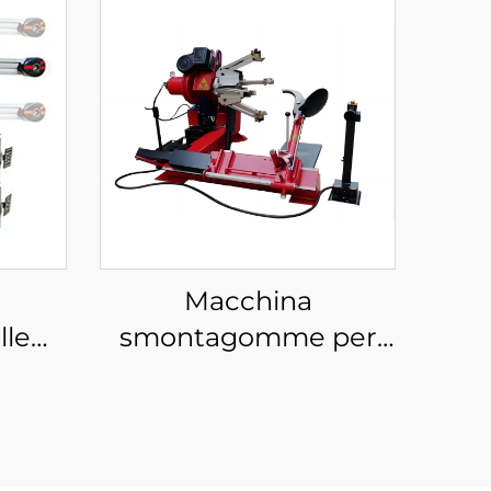
Macchina
lle
smontagomme per
ta
autocarri da 12-26"
realizzata in Cina per
di
officine di riparazione
lle
auto