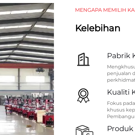
MENGAPA MEMILIH KA
Kelebihan
Pabrik 
Mengkhusus
penjualan 
perkhidmat
Kualiti
Fokus pada
khusus kep
Pembanguna
Produk