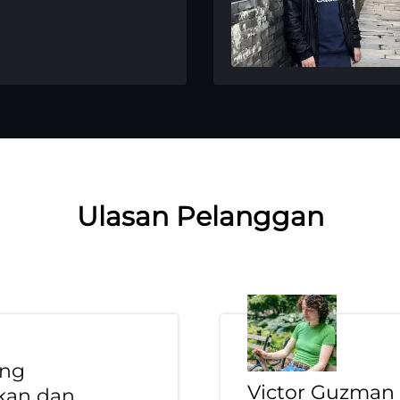
Ulasan Pelanggan
ang
Victor Guzman
an dan