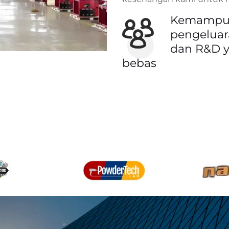
Kemampu
pengelua
dan R&D 
bebas