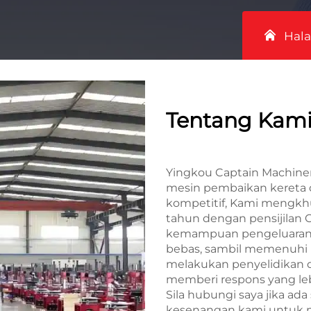
Hal
Tentang Kam
Yingkou Captain Machiner
mesin pembaikan kereta d
kompetitif, Kami mengkhu
tahun dengan pensijilan
kemampuan pengeluaran 
bebas, sambil memenuhi 
melakukan penyelidikan
memberi respons yang leb
Sila hubungi saya jika ad
kesenangan kami untuk 