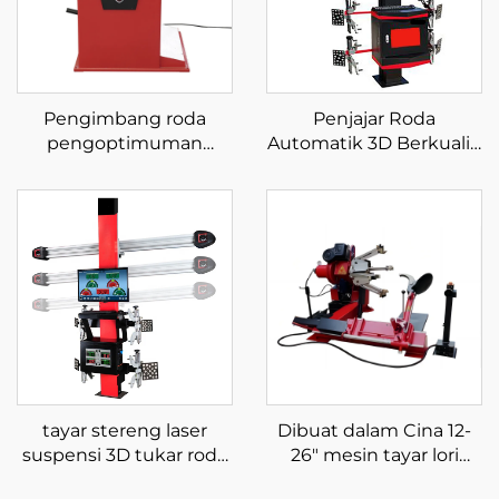
Pengimbang roda
Penjajar Roda
pengoptimuman
Automatik 3D Berkualiti
pengoptimuman
Tinggi Untuk Peralatan
imbangan tayar kereta
Penjajaran Empat Roda
220V berkualiti tinggi
tayar stereng laser
Dibuat dalam Cina 12-
suspensi 3D tukar roda
26" mesin tayar lori
dan peralatan tolok
penukar tayar untuk