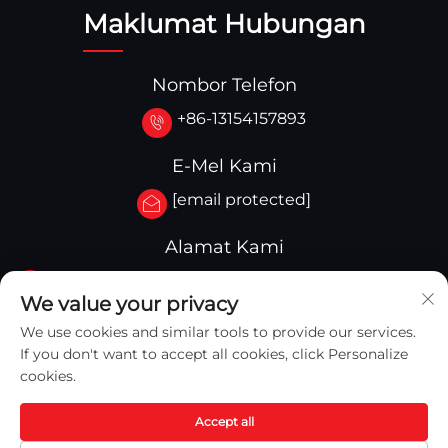
Maklumat Hubungan
Nombor Telefon
+86-13154157893
E-Mel Kami
[email protected]
Alamat Kami
No.3-333.Zone B.Block A Building 27 107A.West
We value your privacy
Qinghua Street,Yingkou Zone Yingkou,China
We use cookies and similar tools to provide our services.
If you don't want to accept all cookies, click Personalize
cookies.
Accept all
Hak Cipta © 2025 Yingkou Captain Machinery