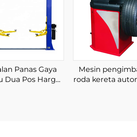
alan Panas Gaya
Mesin pengimb
u Dua Pos Harga
roda kereta auto
rah Lif Kereta
berkualiti tinggi
raulik dua pos lif
mengimbangi t