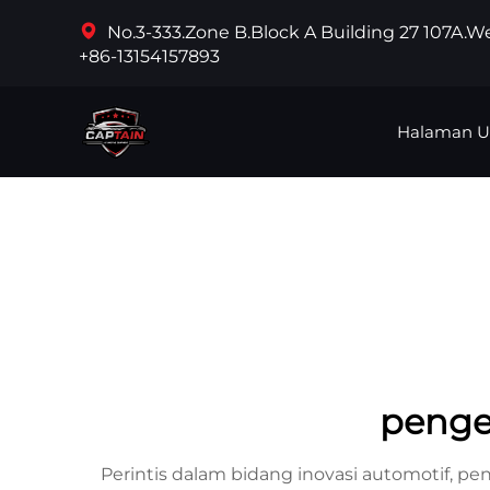
No.3-333.Zone B.Block A Building 27 107A.
+86-13154157893
Halaman 
penge
Perintis dalam bidang inovasi automotif, p