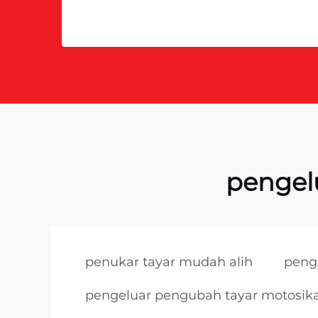
pengel
penukar tayar mudah alih
pengi
pengeluar pengubah tayar motosika