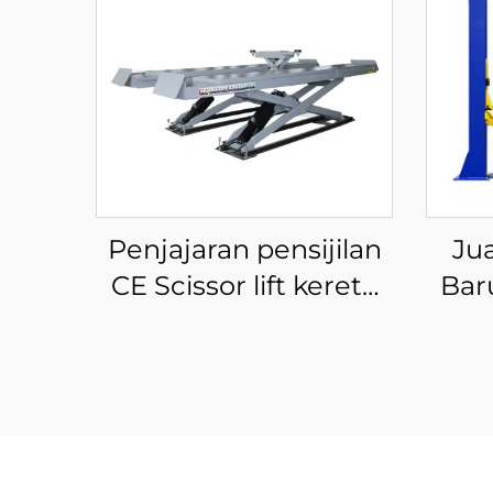
Penjajaran pensijilan
Ju
CE Scissor lift kereta
Bar
pam hidraulik angkat
Mu
kereta untuk kilang
Hid
servis kereta