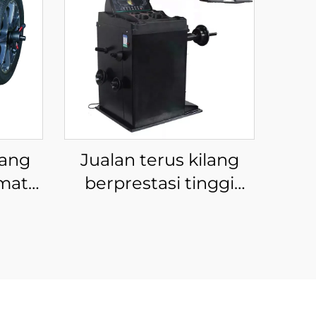
ang
Jualan terus kilang
matik
berprestasi tinggi
 untuk
mesin pengimbang
ayar
roda tayar kereta
pengimbang pintar