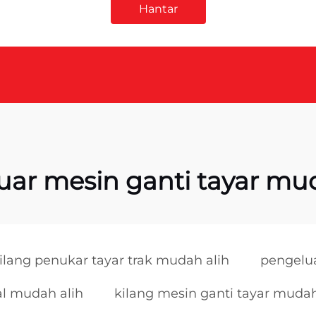
Hantar
uar mesin ganti tayar mud
lang penukar tayar trak mudah alih
pengelua
l mudah alih
kilang mesin ganti tayar mudah