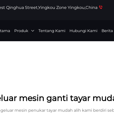
West Qinghua Street,Yingkou Zone Yingkou,China
Utama
Produk
Tentang Kami
Hubungi Kami
Berita
luar mesin ganti tayar muda
engeluar mesin penukar tayar mudah alih kami berdiri s