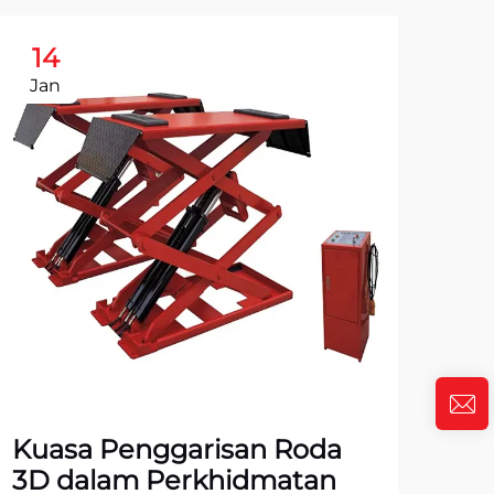
14
1
Jan
Ja
Ba
Ta
Pe
Ke
LIH
Kuasa Penggarisan Roda
3D dalam Perkhidmatan