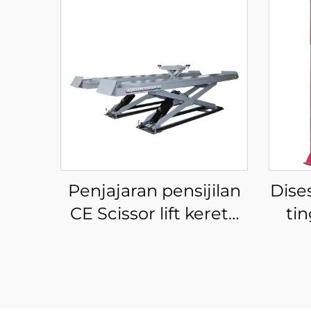
Penjajaran pensijilan
Dise
CE Scissor lift kereta
tin
pam hidraulik angkat
clear
kereta untuk kilang
servis kereta