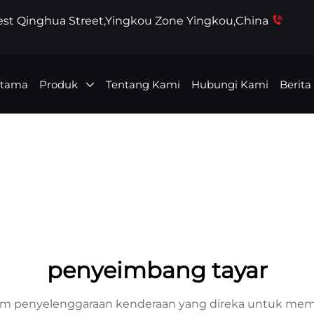
West Qinghua Street,Yingkou Zone Yingkou,China
Utama
Produk
Tentang Kami
Hubungi Kami
Berita
penyeimbang tayar
lam penyelenggaraan kenderaan yang direka untuk me