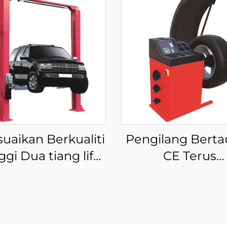
suaikan Berkualiti
Pengilang Berta
ggi Dua tiang lif
CE Terus
floor dua tiang lif
Mengendalik
dengan CE
pengimbang r
Pengimbang Ta
Murah