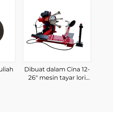
uliah
Dibuat dalam Cina 12-
26" mesin tayar lori
an
penukar tayar untuk
oda
kedai pembaikan
yar
kereta