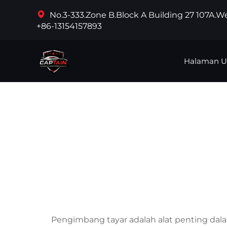
No.3-333.Zone B.Block A Building 27 107A.
+86-13154157893
Halaman 
Pengimbang tayar adalah alat penting da