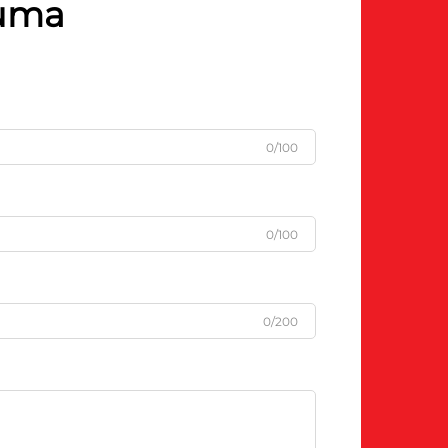
cuma
0/100
0/100
0/200