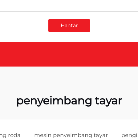
Hantar
penyeimbang tayar
ng roda
mesin penyeimbang tayar
peng