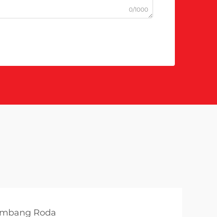
0/1000
imbang Roda