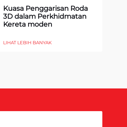
Kuasa Penggarisan Roda
10
3D dalam Perkhidmatan
un
Kereta moden
LIH
LIHAT LEBIH BANYAK