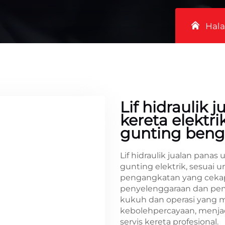
Hal
Lif hidraulik 
kereta elektri
gunting beng
Lif hidraulik jualan panas
gunting elektrik, sesuai 
pengangkatan yang ceka
penyelenggaraan dan pe
kukuh dan operasi yang 
kebolehpercayaan, menjad
servis kereta profesional.