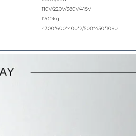
110V/220V/380V/415V
1700kg
4300*600*400*2/500*450*1080