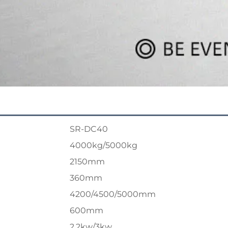
SR-DC40
4000kg/5000kg
2150mm
360mm
4200/4500/5000mm
600mm
2.2kw/3kw