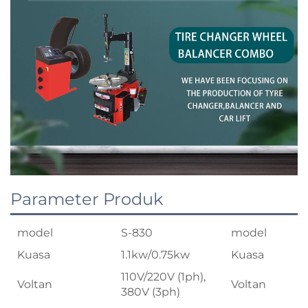
Parameter Produk
model
S-830
model
Kuasa
1.1kw/0.75kw
Kuasa
110V/220V (1ph),
Voltan
Voltan
380V (3ph)