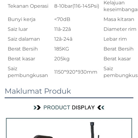
Kelajuan
Tekanan Operasi
8-10bar(116-145Psi)
keseimbanga
Bunyi kerja
<70dB
Masa kitaran
Saiz luar
11â-22â
Diameter rim
Saiz dalaman
12â-24â
Lebar rim
Berat Bersih
185KG
Berat Bersih
Berat kasar
205kg
Berat kasar
Saiz
Saiz
1150*920*930mm
pembungkusan
pembungkus
Maklumat Produk