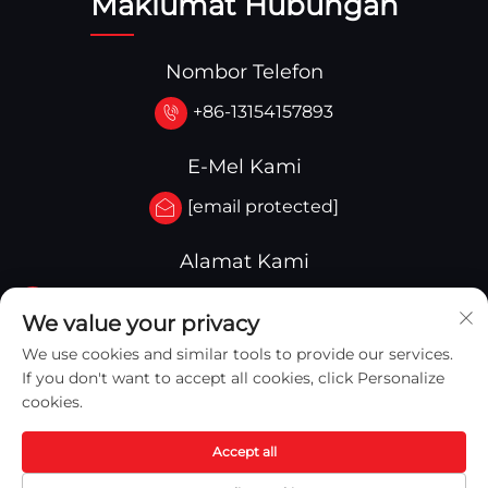
Maklumat Hubungan
Nombor Telefon
+86-13154157893
E-Mel Kami
[email protected]
Alamat Kami
No.3-333.Zone B.Block A Building 27 107A.West
We value your privacy
Qinghua Street,Yingkou Zone Yingkou,China
We use cookies and similar tools to provide our services.
If you don't want to accept all cookies, click Personalize
cookies.
Accept all
Hak Cipta © 2026 Yingkou Captain Machinery