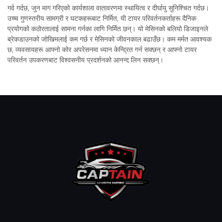
गर्व गर्दछ, जुन माग गरिएको कार्यशाला वातावरणमा स्थायित्व र दीर्घायु सुनिश्चित गर्दछ।
उच्च गुणस्तरीय सामग्री र घटकहरूबाट निर्मित, यी टायर परिवर्तनकर्ताहरू दैनिक
प्रयोगको कठोरतालाई सामना गर्नका लागि निर्मित छन्। यो मेसिनको बलियो डिजाइनले
ब्रेकडाउनको जोखिमलाई कम गर्छ र मेसिनको जीवनकाल बढाउँछ। कम मर्मत आवश्यक
छ, व्यवसायहरू आफ्नो कोर अपरेसनमा ध्यान केन्द्रित गर्न सक्छन् र आफ्नो टायर
परिवर्तन उपकरणबाट विश्वसनीय प्रदर्शनको आनन्द लिन सक्छन्।