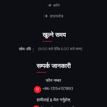
ब्लॉग
डाउनलोड
खुल्ने समय
सोम-रवि
(9:00 बजे देखि 6:00 बजे सम्म)
सम्पर्क जानकारी
फोन नम्बर
+86-13154157893
हामीलाई इ-मेल गर्नुहोस्