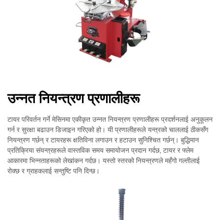
उन्नत नियन्त्रण प्रणालीहरू
टायर परिवर्तन गर्ने मेसिनमा एकीकृत उन्नत नियन्त्रण प्रणालीहरू प्रदर्शनलाई अनुकूलन
गर्न र सुरक्षा बढाउन डिजाइन गरिएको हो। यी प्रणालीहरूले यन्त्रको चाललाई ठीकसँग
नियन्त्रण गर्छन् र टायरहरू क्षतिविना लगाउन र हटाउन सुनिश्चित गर्छन्। बुद्धिमान
प्रतिक्रिया संयन्त्रहरूले वास्तविक समय समायोजन प्रदान गर्दछ, टायर र फ्लेम
आकारमा भिन्नताहरूको लेखांकन गर्दछ। यस्तो स्तरको नियन्त्रणले महँगो गल्तीलाई
रोक्छ र ग्राहकलाई सन्तुष्टि पनि दिन्छ।