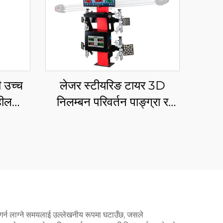
ी उच्च
लेजर स्टीयरिङ टायर 3D
हील
निलम्बन परिवर्तन पाङ्ग्रा र
न मिसिन
पङ्क्तिबद्ध गेज उपकरण
तन गर्न लाग्ने समयलाई उल्लेखनीय रूपमा घटाउँछ, जसले