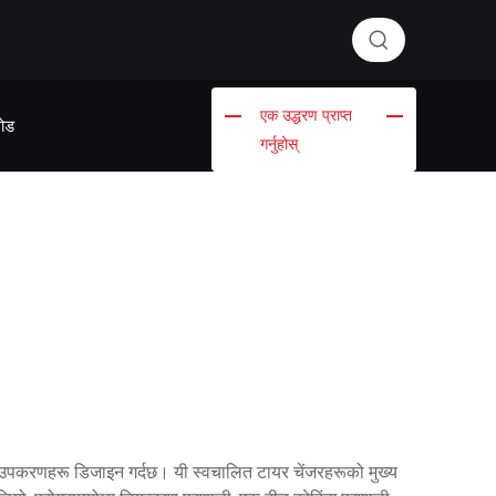
एक उद्धरण प्राप्त
ोड
गर्नुहोस्
क उपकरणहरू डिजाइन गर्दछ। यी स्वचालित टायर चेंजरहरूको मुख्य