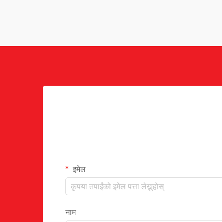
इमेल
नाम