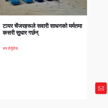
टायर चेंजरहरूले सवारी साधनको मर्मतमा
कसरी सुधार गर्छन्
थप हेर्नुहोस्
टप 
लाग
थप हेर्