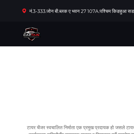
नं.3-333.जोन बी.ब्लक ए भवन 27 107A.पश्चिम किङहुआ सड
टायर चेंजर स्वचालित निर्माता एक प्रमुख प्रदायक हो जसले टा