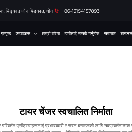
क, यिङ्काउ जोन यिङ्काउ, चीन
+86-13154157893
गृहपृष्ठ
उत्पादहरू
हाम्रो बारेमा
हामीलाई सम्पर्क गर्नुहोस
समाचार
डाउनल
टायर चेंजर स्वचालित निर्माता
यर परिवर्तन प्रक्रियाहरूलाई प्रभावकारी र सरल बनाउनको लागि नवप्रवर्तनात्म