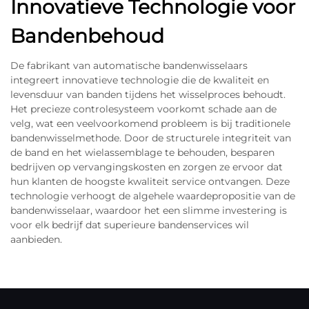
Innovatieve Technologie voor
Bandenbehoud
De fabrikant van automatische bandenwisselaars
integreert innovatieve technologie die de kwaliteit en
levensduur van banden tijdens het wisselproces behoudt.
Het precieze controlesysteem voorkomt schade aan de
velg, wat een veelvoorkomend probleem is bij traditionele
bandenwisselmethode. Door de structurele integriteit van
de band en het wielassemblage te behouden, besparen
bedrijven op vervangingskosten en zorgen ze ervoor dat
hun klanten de hoogste kwaliteit service ontvangen. Deze
technologie verhoogt de algehele waardepropositie van de
bandenwisselaar, waardoor het een slimme investering is
voor elk bedrijf dat superieure bandenservices wil
aanbieden.