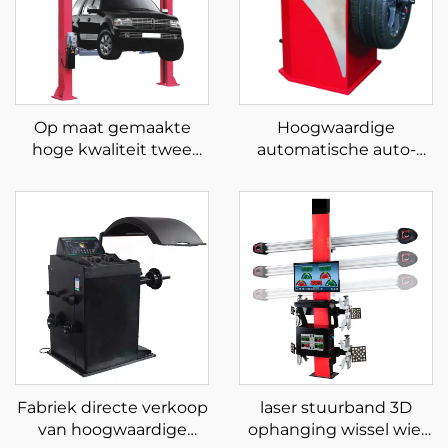
Op maat gemaakte
Hoogwaardige
hoge kwaliteit twee
automatische auto-
koloms lift Clearfloor
evenwichtswielbalancee
twee koloms lift met CE
voor het balanceren van
banden
Fabriek directe verkoop
laser stuurband 3D
van hoogwaardige
ophanging wissel wiel