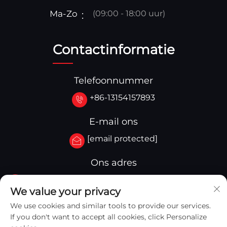
Ma-Zo
(09:00 - 18:00 uur)
Contactinformatie
Telefoonnummer
+86-13154157893
E-mail ons
[email protected]
Ons adres
No.3-333.Zone B.Block A Building 27 107A.West
We value your privacy
Qinghua Street,Yingkou Zone Yingkou,China
We use cookies and similar tools to provide our services.
If you don't want to accept all cookies, click Personalize