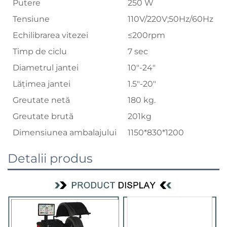
Putere
250 W
Tensiune
110V/220V;50Hz/60Hz
Echilibrarea vitezei
≤200rpm
Timp de ciclu
7 sec
Diametrul jantei
10"-24"
Lățimea jantei
1.5"-20"
Greutate netă
180 kg.
Greutate brută
201kg
Dimensiunea ambalajului
1150*830*1200
Detalii produs