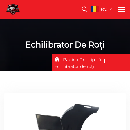
RO
Echilibrator De Roți
Pagina Principală
Echilibrator de roți