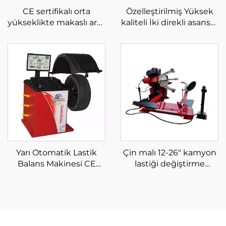
CE sertifikalı orta
Özelleştirilmiş Yüksek
yükseklikte makaslı araç
kaliteli İki direkli asansör
kaldırıcı makaslı araç
clearfloor iki direkli
kaldırıcı
asansör CE ile
Yarı Otomatik Lastik
Çin malı 12-26" kamyon
Balans Makinesi CE
lastiği değiştirme
Sertifikalı Tekerlek
makinesi oto
Balans Makinesi
tamirhaneleri için