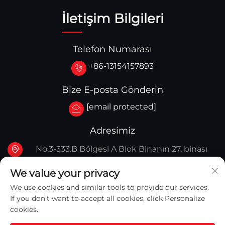
İletişim Bilgileri
Telefon Numarası
+86-13154157893
Bize E-posta Gönderin
[email protected]
Adresimiz
No.3-333.B Bölgesi A Blok Binanın 27. binası
107A. Batı Qinghua Caddesi, Yingkou Bölgesi
We value your privacy
Yingkou, Çin
We use cookies and similar tools to provide our services.
If you don't want to accept all cookies, click Personalize
cookies.