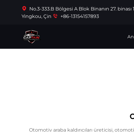
No.3-333.B Bölgesi A Blok Binanın 27. binası
Yingkou, Çin
+86-13154157893
An
o
Otomotiv araba kaldırıcıları üreticisi, otomo