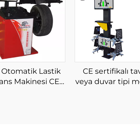
ı Otomatik Lastik
CE sertifikalı t
ans Makinesi CE
veya duvar tipi m
tifikalı Tekerlek
3D tekerlek hizal
alans Makinesi