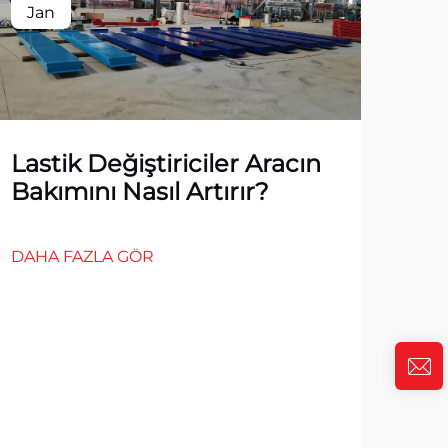
Jan
Ja
Lastik Değiştiriciler Aracın
Bakımını Nasıl Artırır?
DAHA FAZLA GÖR
Oto
En 
DAH