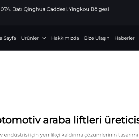
 107A. Batı Qinghua Caddesi, Yingkou Bölgesi
a Sayfa
Ürünler
Hakkımızda
Bize Ulaşın
Haberler
tomotiv araba liftleri üretici
tiv endüstrisi için yenilikçi kaldırma çözümlerinin tasar