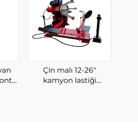
avan
Çin malı 12-26"
ontaj
kamyon lastiği
aması
değiştirme makinesi
oto tamirhaneleri için