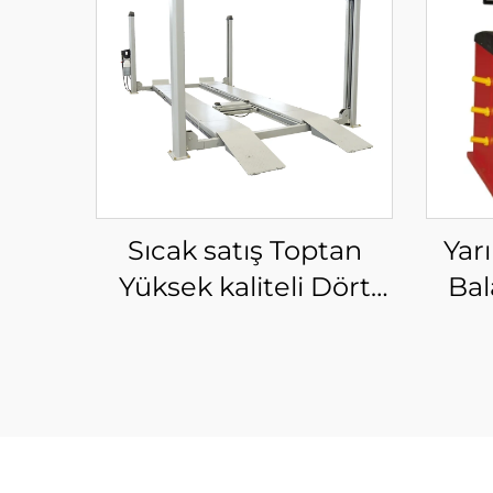
Sıcak satış Toptan
Yar
Yüksek kaliteli Dört
Bal
Direkli Park Asansörü
Ser
satılık
B