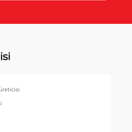
isi
üreticisi
i