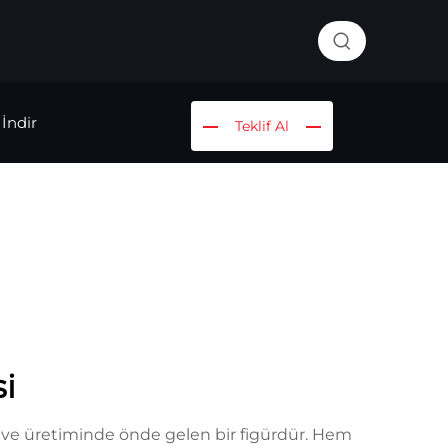
İndir
Teklif Al
si
ımı ve üretiminde önde gelen bir figürdür. Hem