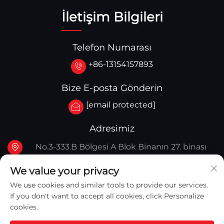
İletişim Bilgileri
Telefon Numarası
+86-13154157893
Bize E-posta Gönderin
[email protected]
Adresimiz
No.3-333.B Bölgesi A Blok Binanın 27. binası
107A. Batı Qinghua Caddesi, Yingkou Bölgesi
We value your privacy
Yingkou, Çin
We use cookies and similar tools to provide our services.
If you don't want to accept all cookies, click Personalize
cookies.