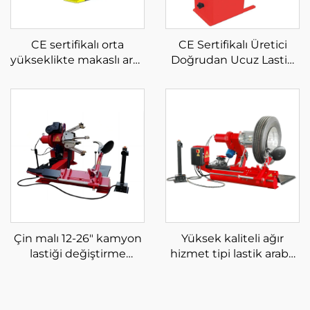
CE sertifikalı orta
CE Sertifikalı Üretici
yükseklikte makaslı araç
Doğrudan Ucuz Lastik
kaldırıcı makaslı araç
Dengeleyici Tekerlek
kaldırıcı
Dengeleyiciyi Çalıştırır
Çin malı 12-26" kamyon
Yüksek kaliteli ağır
lastiği değiştirme
hizmet tipi lastik araba
makinesi oto
değiştirici 4''-26''
tamirhaneleri için
kamyon lastiği makinesi