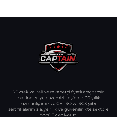
Yüksek kaliteli ve rekabetçi fiyatlı araç tamir
makineleri yelpazemizi keşfedin. 20 yıllık
uzmanlığımız ve CE, ISO ve SGS gibi
sertifikalarımızla, yenilik ve güvenilirlikte sektöre
öncülük ediyoruz.