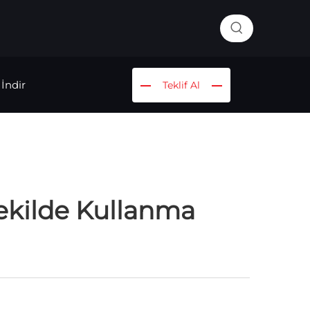
İndir
Teklif Al
Şekilde Kullanma