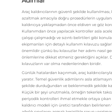
Adımlar
Araç kaldırıcılarının güvenli şekilde kullanılması,
azaltmak amacıyla doğru prosedürlerin uygulanma
kaldırıcıya yaklaşmadan önce eldiven ve göz kor
Kullanımdan önce yapılacak kontroller asla acele
çalışıp çalışmadığı ve sızıntı belirtileri gibi konul
ekipmanları için detaylı kullanım kılavuzu sağla
önemlidir çünkü bu kılavuzlar her adımı nasıl ge
önlemlerine dikkat etmeniz gerektiğini açıklar
kılavuzların var olma nedenlerinden biridir.
Günlük hatalardan kaçınmak, araç kaldırıcılarıyl
yaratır. Temel güvenlik adımlarını asla atlamayın
şekilde durduğundan ve beklenmedik şekilde 
Küçük bir şeyi unutmakla, örneğin tekerlek tako
periyodik kontrolleri ihmal etmekle ortaya çıkan 
kaldırıcı modeli için üretici tarafından belirlene
ağırlık sınırlarını aşmak kesinlikle sorun yaratm