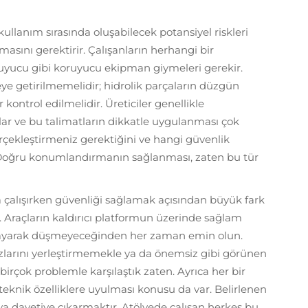
 kullanım sırasında oluşabilecek potansiyel riskleri
sını gerektirir. Çalışanların herhangi bir
uyucu gibi koruyucu ekipman giymeleri gerekir.
ye getirilmemelidir; hidrolik parçaların düzgün
ar kontrol edilmelidir. Üreticiler genellikle
rlar ve bu talimatların dikkatle uygulanması çok
rçekleştirmeniz gerektiğini ve hangi güvenlik
. Doğru konumlandırmanın sağlanması, zaten bu tür
a çalışırken güvenliği sağlamak açısından büyük fark
. Araçların kaldırıcı platformun üzerinde sağlam
kayarak düşmeyeceğinden her zaman emin olun.
zlarını yerleştirmemekle ya da önemsiz gibi görünen
birçok problemle karşılaştık zaten. Ayrıca her bir
n teknik özelliklere uyulması konusu da var. Belirlenen
aya davetiye çıkarmaktır. Atölyede çalışan herkes bu