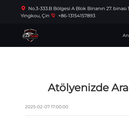
No.3-333.B Bölgesi A Blok Binanın 27. binası
Yingkou, Çin
+86-13154157893
An
Atölyenizde Ara
2025-02-07 17:00:00