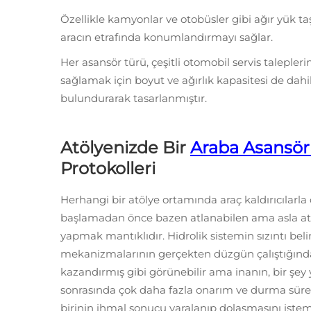
Özellikle kamyonlar ve otobüsler gibi ağır yük taşıt
aracın etrafında konumlandırmayı sağlar.
Her asansör türü, çeşitli otomobil servis talepleri
sağlamak için boyut ve ağırlık kapasitesi de dah
bulundurarak tasarlanmıştır.
Atölyenizde Bir
Araba Asansö
Protokolleri
Herhangi bir atölye ortamında araç kaldırıcılarla 
başlamadan önce bazen atlanabilen ama asla at
yapmak mantıklıdır. Hidrolik sistemin sızıntı bel
mekanizmalarının gerçekten düzgün çalıştığınd
kazandırmış gibi görünebilir ama inanın, bir şey 
sonrasında çok daha fazla onarım ve durma süresi
birinin ihmal sonucu yaralanıp dolaşmasını isteme