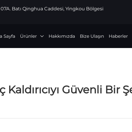
 107A. Batı Qinghua Caddesi, Yingkou Bölgesi
a Sayfa
Ürünler
Hakkımızda
Bize Ulaşın
Haberler
ç Kaldırıcıyı Güvenli Bir 