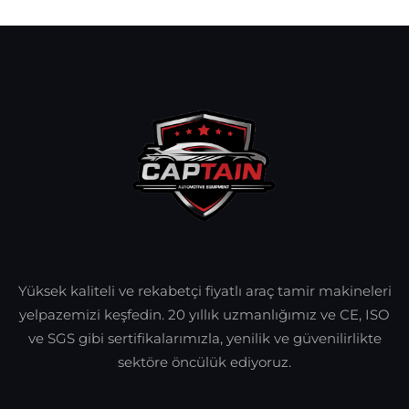
Yüksek kaliteli ve rekabetçi fiyatlı araç tamir makineleri
yelpazemizi keşfedin. 20 yıllık uzmanlığımız ve CE, ISO
ve SGS gibi sertifikalarımızla, yenilik ve güvenilirlikte
sektöre öncülük ediyoruz.