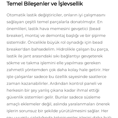
Temel Bileşenler ve İşlevsellik
Otomatik lastik değiştiriciler, onların iyi çalışmasını
sağlayan çeşitli temel parçalarla donatılmıştır. En
önemlileri, lastik hava memesini gevşetici (bead
breaker), montaj ve demontaj başlığı ve bir şişirme
sistemidir. Öncelikle büyük rol oynadığı için bead
breaker'dan bahsedelim. Hidrolikle çalışan bu parça,
lastik ile jant arasındaki sıkı bağlantıyı gevşeterek
sökme ve takma işlemini elle yapılması gereken
zahmetli yöntemden çok daha kolay hale getirir. Her
işte çalışanlar sadece bu özellik sayesinde saatlerce
zaman kazanabilirler. Ardından kontrol paneli ve
herkesin bir şey yanlış çıkana kadar ihmal ettiği
güvenlik sistemleri gelir. Bunlar sadece süsleme
amaçlı eklemeler değil, aslında yaralanmaları önerek
işlerin sorunsuz bir şekilde yürütülmesini sağlar. Her
şey uyumlu çalıştığında teknisyenler işlerini daha hızlı