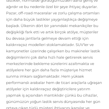
lastikler, normalde gördüğümüzden daha geniş ve
ağırdır ve bu nedenle özel bir şeye ihtiyaç duyarlar.
Pazar, off-road maceralar ve zorlu çalışma ortamları
için daha büyük lastikler yaygınlaştıkça değişmeye
başladı. Ülkenin dört bir yanındaki mekanikçiler bu
değişikliği fark etti ve artık birçok atölye, müşteriler
bu devasa jantlarla gelmeye devam ettiği için
kaldırıraçsız modelleri stoklamaktadır. SUV'ler ve
kamyonetler üzerinde çalışırken bu makineler lastik
değişimlerini çok daha hızlı hale getirerek servis
merkezlerinde bekleme sürelerini azaltmakta ve
atölyelere her gün daha fazla müşteriye hizmet
sunma imkanı sağlamaktadır. Hem yüksek
performanslı arabalar hem de ticari araçlarla uğraşan
atölyeler için kaldırıraçsız değiştiricilere yatırım
yapmak iş açısından mantıklıdır çünkü bu cihazlar,
günümüzün yoğun lastik servis dünyasında her gün
ortaya çıkan türlü müşteri ihtiyacını karşılar ve