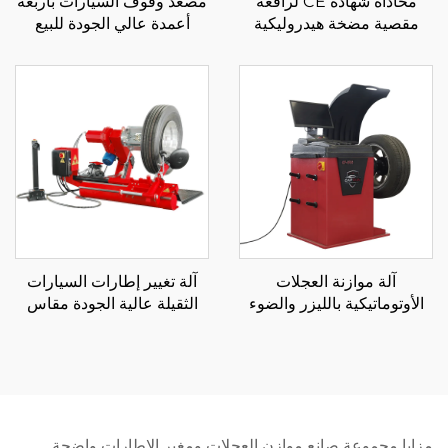
محاذاة شهادة CE لرافعة
مصعد وقوف السيارات بأربعة
مقصية مضخة هيدروليكية
أعمدة عالي الجودة للبيع
لرافعة السيارة لمصنع خدمة
بالجملة
السيارات
آلة موازنة العجلات
آلة تغيير إطارات السيارات
الأوتوماتيكية بالليزر والضوء
الثقيلة عالية الجودة مقاس
بشاشة LCD للبيع بسعر
4''-26''
المصنع الساخن
مزايا مجموعة صانع موازن العجلات ومغير الإطارات واضحة