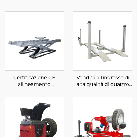
Certificazione CE
Vendita all'ingrosso di
allineamento
alta qualità di quattro
sollevatore a forbice
montanti per
pompa idraulica per
parcheggio in vendita
auto sollevatore per
auto per fabbrica di
servizi automobilistici