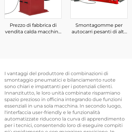
Prezzo di fabbrica di
Smontagomme per
vendita calda macchina
autocarri pesanti di alta
di allineamento
qualità da 4'' a 26''
schermo LCD laser e
luce equilibratrice
automatica delle ruote
I vantaggi del produttore di combinazioni di
smontaggio pneumatici e bilanciamento ruote
sono chiari e impattanti per i potenziali clienti.
Innanzitutto, le loro unità combinate risparmiano
spazio prezioso in officina integrando due funzioni
essenziali in una sola macchina. In secondo luogo,
l'interfaccia user-friendly e le funzionalità
automatizzate riducono la curva di apprendimento
per i tecnici, consentendo loro di eseguire compiti
più rapidamente e con maggiore precisione. In