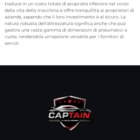
traduce in un costo totale di proprietà inferiore nel corso
della vita della macchina e offre tranquillità ai proprietari di
aziende, sapendo che il loro investimento è al sicuro. La
natura robusta dell'attrezzatura significa anche che può
gestire una vasta gamma di dimensioni di pneumatici e
ruote, rendendola un'opzione versatile per i fornitori di
servizi.