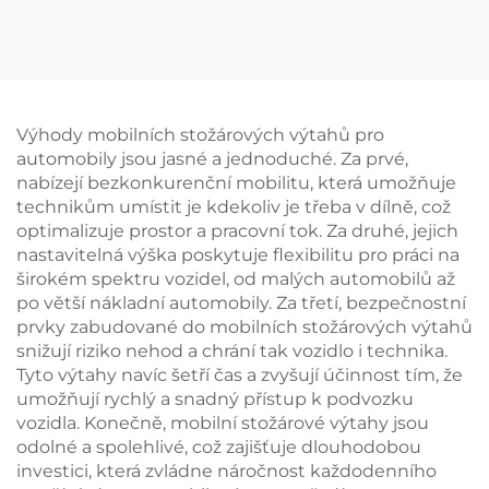
certifikací CE
vyrovnávač kol pro
zařízení na ustavování
čtyř kol
Výhody mobilních stožárových výtahů pro
automobily jsou jasné a jednoduché. Za prvé,
nabízejí bezkonkurenční mobilitu, která umožňuje
technikům umístit je kdekoliv je třeba v dílně, což
optimalizuje prostor a pracovní tok. Za druhé, jejich
nastavitelná výška poskytuje flexibilitu pro práci na
širokém spektru vozidel, od malých automobilů až
po větší nákladní automobily. Za třetí, bezpečnostní
prvky zabudované do mobilních stožárových výtahů
snižují riziko nehod a chrání tak vozidlo i technika.
Tyto výtahy navíc šetří čas a zvyšují účinnost tím, že
umožňují rychlý a snadný přístup k podvozku
vozidla. Konečně, mobilní stožárové výtahy jsou
odolné a spolehlivé, což zajišťuje dlouhodobou
investici, která zvládne náročnost každodenního