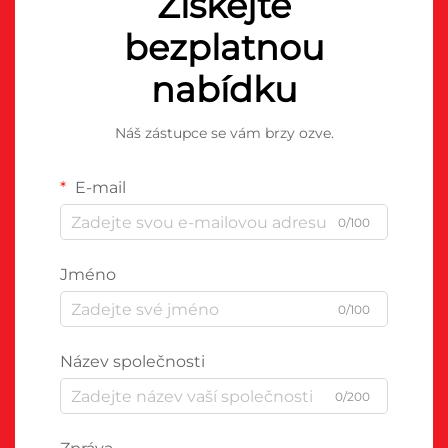
Získejte
bezplatnou
nabídku
Náš zástupce se vám brzy ozve.
E-mail
0/100
Jméno
0/100
Název společnosti
0/200