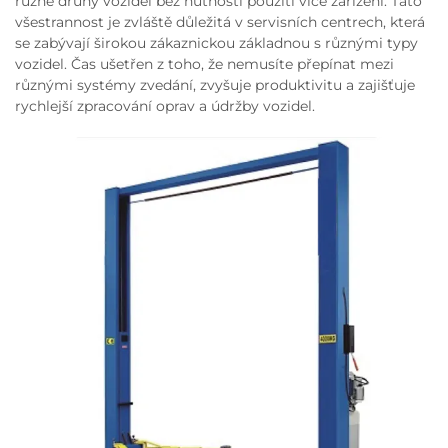
různé druhy vozidel bez nutnosti použití více zařízení. Tato
všestrannost je zvláště důležitá v servisních centrech, která
se zabývají širokou zákaznickou základnou s různými typy
vozidel. Čas ušetřen z toho, že nemusíte přepínat mezi
různými systémy zvedání, zvyšuje produktivitu a zajišťuje
rychlejší zpracování oprav a údržby vozidel.