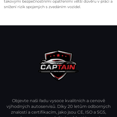
takovými bezpečnostními opatřeními větší důvěru v práci a
snížení rizik spojených s zvedáním vozidel.
Objevte naši řadu vysoce kvalitních a cenově
výhodných autoservisů. Díky 20 letům odborných
znalostí a certifikacím, jako jsou CE, ISO a SGS,