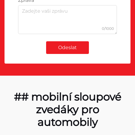
Zpráva
0/1000
Odeslat
## mobilní sloupové
zvedáky pro
automobily