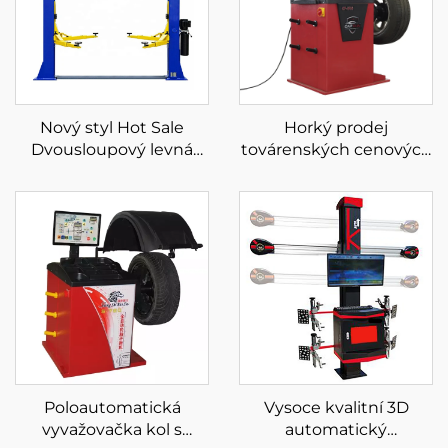
Nový styl Hot Sale
Horký prodej
Dvousloupový levná
továrenských cenových
cena Hydraulický
vyrovnávacích strojů
autozvedák se dvěma
LCD obrazovka laser a
sloupky
lehké automatické
vyvažovačky kol
Poloautomatická
Vysoce kvalitní 3D
vyvažovačka kol s
automatický