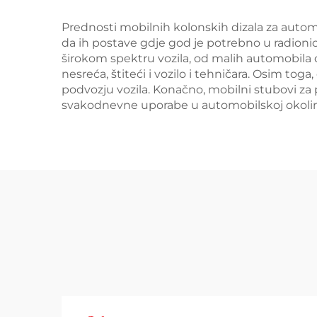
Prednosti mobilnih kolonskih dizala za auto
da ih postave gdje god je potrebno u radionici,
širokom spektru vozila, od malih automobila 
nesreća, štiteći i vozilo i tehničara. Osim to
podvozju vozila. Konačno, mobilni stubovi za p
svakodnevne uporabe u automobilskoj okolin