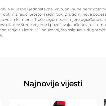
mobile su jasne i jednostavne. Prvo, oni nude neprikos
 optimizirajući prostor i radni tok. Drugo, njihova podeša
do većih kamiona. Treće, sigurnosne mjere ugrađene u m
ga, ovi dizalice štede vrijeme i povećavaju učinkovitost o
odizanje su izdržljivi i pouzdani, što osigurava dugotraj
i.
Najnovije vijesti