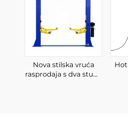
Nova stilska vruća
Hot 
rasprodaja s dva stupa
po povoljnoj cijeni,
tv
hidraulično dizalo s
dva stupa
zas
bal