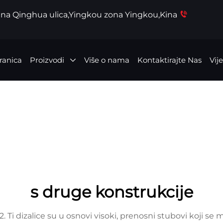
dna Qinghua ulica,Yingkou zona Yingkou,Kina
ranica
Proizvodi
Više o nama
Kontaktirajte Nas
Vije
s druge konstrukcije
 Ti dizalice su u osnovi visoki, prenosni stubovi koji se m