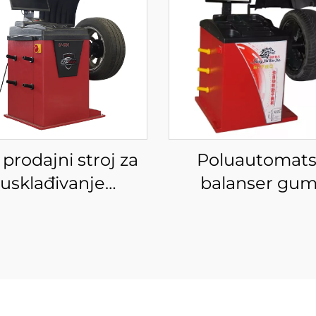
prodajni stroj za
Poluautomats
usklađivanje
balanser gu
orničkih cijena s
Balanser kotača
laserskim LCD
certifikatom
lonom i laganim
automatskim
anserom kotača