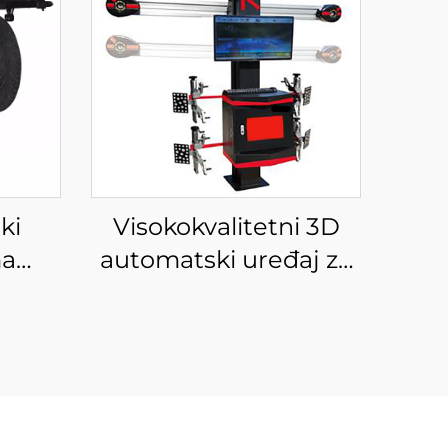
ki
Visokokvalitetni 3D
ma
automatski uređaj za
 s CE
poravnanje kotača za
opremu za poravnanje
četiri kotača