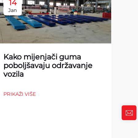
14
1
Jan
Ja
Kako mijenjači guma
poboljšavaju održavanje
vozila
PRIKAŽI VIŠE
10
za 