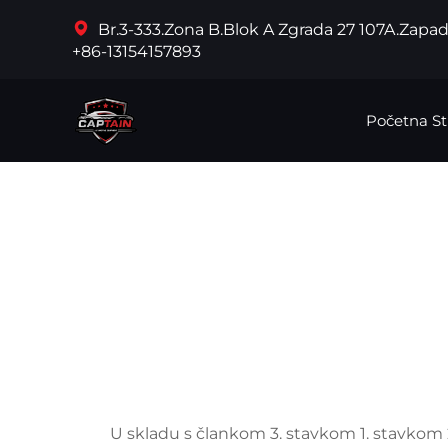
Br.3-333.Zona B.Blok A Zgrada 27 107A.Zapa
+86-13154157893
Početna St
U skladu s člankom 3. stavkom 1. stavkom 2.