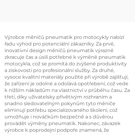
vyvažování kol pro auto
inteligentní
equilibreuse pro
vyvažovačka kol pro
vyvažování pneumatik
auto pneumatiky
Výrobce měničů pneumatik pro motocykly nabízí
řadu výhod pro potenciální zákazníky. Za prvé,
inovativní design měničů pneumatik výrazně
zkracuje čas a úsilí potřebné k výměně pneumatik
motocykla, což se promítá do zvýšené produktivity
a ziskovosti pro profesionální služby. Za druhé,
vysoce kvalitní materiály použité při výrobě zajišťují,
že zařízení je odolné a odolává opotřebení, což vede
k nižším nákladům na vlastnictví v průběhu času. Za
třetí, díky uživatelsky přívětivým rozhraním a
snadno sledovatelným pokynům tyto měniče
eliminují potřebu specializovaného školení, což
umožňuje i nováčkům bezpečně a s důvěrou
provádět výměny pneumatik. Nakonec, závazek
výrobce k poprodejní podpoře znamená, že