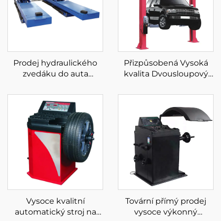
Prodej hydraulického
Přizpůsobená Vysoká
zvedáku do auta
kvalita Dvousloupový
elektrický zvedák do
zvedák s čistou
dílny nůžkový zvedák
podlahou
na auto
Dvousloupový zvedák s
CE
Vysoce kvalitní
Tovární přímý prodej
automatický stroj na
vysoce výkonný