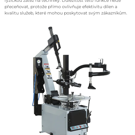
fyzickou zátěž na techniky. Důležitost této funkce nelze
přeceňovat, protože přímo ovlivňuje efektivitu dílen a
kvalitu služeb, které mohou poskytovat svým zákazníkům.