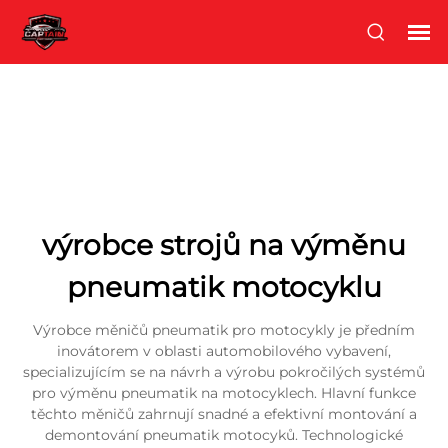
výrobce strojů na výměnu
pneumatik motocyklu
Výrobce měničů pneumatik pro motocykly je předním
inovátorem v oblasti automobilového vybavení,
specializujícím se na návrh a výrobu pokročilých systémů
pro výměnu pneumatik na motocyklech. Hlavní funkce
těchto měničů zahrnují snadné a efektivní montování a
demontování pneumatik motocyků. Technologické