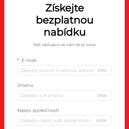
Získejte
bezplatnou
nabídku
Náš zástupce se vám brzy ozve.
E-mail
0/100
Jméno
0/100
Název společnosti
0/200