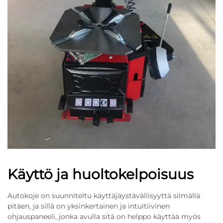
Käyttö ja huoltokelpoisuus
Autokoje on suunniteltu käyttäjäystävällisyyttä silmällä
pitäen, ja sillä on yksinkertainen ja intuitiivinen
ohjauspaneeli, jonka avulla sitä on helppo käyttää myös