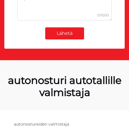
0/1000
Lähetä
autonosturi autotallille
valmistaja
autonostureiden valmistaja