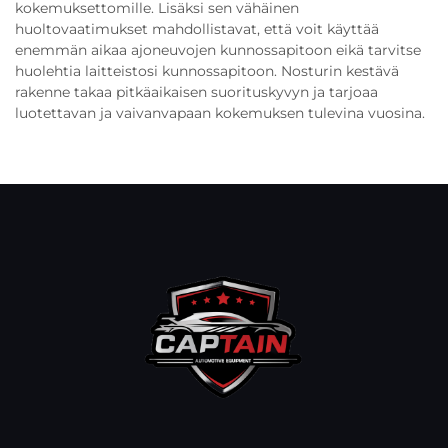
kokemuksettomille. Lisäksi sen vähäinen
huoltovaatimukset mahdollistavat, että voit käyttää
enemmän aikaa ajoneuvojen kunnossapitoon eikä tarvitse
huolehtia laitteistosi kunnossapitoon. Nosturin kestävä
rakenne takaa pitkäaikaisen suorituskyvyn ja tarjoaa
luotettavan ja vaivanvapaan kokemuksen tulevina vuosina.