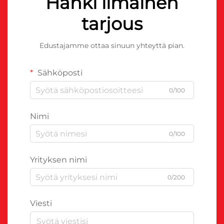
Hanki ilmainen
tarjous
Edustajamme ottaa sinuun yhteyttä pian.
Sähköposti
0/100
Nimi
0/100
Yrityksen nimi
0/200
Viesti