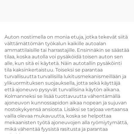
renkaiden
3D-
tasapainotuslaitteita
pyöränsuuntauksella
Auton nostimella on monia etuja, jotka tekevät siitä
välttämättömän työkalun kaikille autoalan
ammattilaisille tai harrastajille. Ensinnäkin se säästää
tilaa, koska autolla voi pysäköidä toisen auton sen
alle, kun sitä ei käytetä. Näin autotallin pysäköinti
tila kaksinkertaistuu. Toiseksi se parantaa
turvallisuutta turvallisilla lukitusmekanismeillään ja
ylikuormituksen suojauksella, jotta sekä käyttäjä
että ajoneuvo pysyvät turvallisina käytön aikana.
Kolmanneksi se lisää tuottavuutta vähentämällä
ajoneuvon kunnossapidon aikaa nopean ja sujuvan
nostokykyensä ansiosta. Lisäksi se tarjoaa vertaansa
vailla olevaa mukavuutta, koska se helpottaa
mekaanisten työtä ajoneuvojen alla ryömiytymättä,
mikä vähentää fyysistä rasitusta ja parantaa