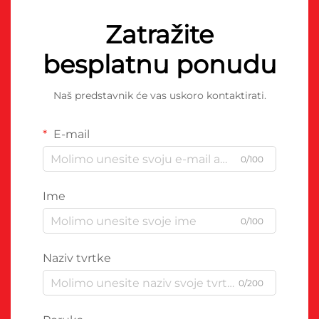
Zatražite
besplatnu ponudu
Naš predstavnik će vas uskoro kontaktirati.
E-mail
0/100
Ime
0/100
Naziv tvrtke
0/200