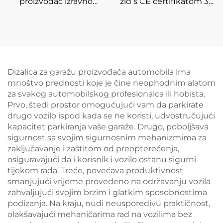
proizvođač izravno
zid s CE certifikatom 3D
upravlja jeftinim
poravnanja kotača
balanserom guma
balanserom kotača
Dizalica za garažu proizvođača automobila ima
mnoštvo prednosti koje je čine neophodnim alatom
za svakog automobilskog profesionalca ili hobista.
Prvo, štedi prostor omogućujući vam da parkirate
drugo vozilo ispod kada se ne koristi, udvostručujući
kapacitet parkiranja vaše garaže. Drugo, poboljšava
sigurnost sa svojim sigurnosnim mehanizmima za
zaključavanje i zaštitom od preopterećenja,
osiguravajući da i korisnik i vozilo ostanu sigurni
tijekom rada. Treće, povećava produktivnost
smanjujući vrijeme provedeno na održavanju vozila
zahvaljujući svojim brzim i glatkim sposobnostima
podizanja. Na kraju, nudi neusporedivu praktičnost,
olakšavajući mehaničarima rad na vozilima bez