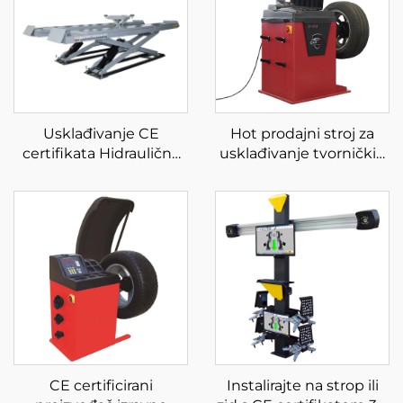
Usklađivanje CE
Hot prodajni stroj za
certifikata Hidraulična
usklađivanje tvorničkih
pumpa za automobile s
cijena s laserskim LCD
dizalicom na škare za
zaslonom i laganim
automobilsku dizalicu
automatskim
za tvornicu za
balanserom kotača
servisiranje automobila
CE certificirani
Instalirajte na strop ili