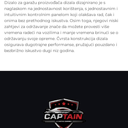
Dizalo za garažu proizvođača dizala dizajnirano je s
naglaskom na jednostavnost korištenja, s jednostavnim i
intuitivnim kontrolnim panelom koji olakšava rad, čak i
onima bez prethodnog iskustva. Osim toga, njegovi niski
zahtjevi za održavanje znače da možete provesti više
vremena radeći na vozilima i manje vremena brinući se o
održavanju svoje opreme. Čvrsta konstrukcija dizala
osigurava dugotrajne performanse, pružajući pouzdano i
bezbrižno iskustvo dugi niz godina.