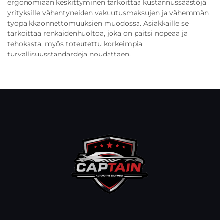
ergonomiaan keskittyminen tarkoittaa kustannussäästöjä
yrityksille vähentyneiden vakuutusmaksujen ja vähemmän
työpaikkaonnettomuuksien muodossa. Asiakkaille se
tarkoittaa renkaidenhuoltoa, joka on paitsi nopeaa ja
tehokasta, myös toteutettu korkeimpia
turvallisuusstandardeja noudattaen.