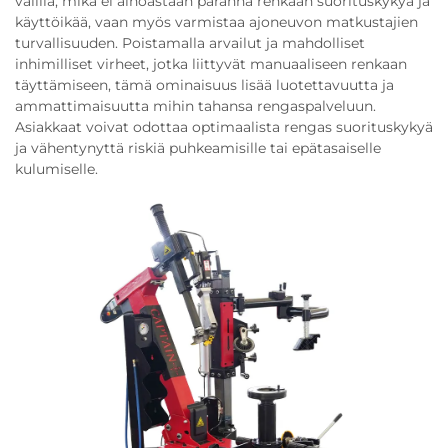
välillä, mikä ei ainoastaan paranna renkaan suorituskykyä ja
käyttöikää, vaan myös varmistaa ajoneuvon matkustajien
turvallisuuden. Poistamalla arvailut ja mahdolliset
inhimilliset virheet, jotka liittyvät manuaaliseen renkaan
täyttämiseen, tämä ominaisuus lisää luotettavuutta ja
ammattimaisuutta mihin tahansa rengaspalveluun.
Asiakkaat voivat odottaa optimaalista rengas suorituskykyä
ja vähentynyttä riskiä puhkeamisille tai epätasaiselle
kulumiselle.