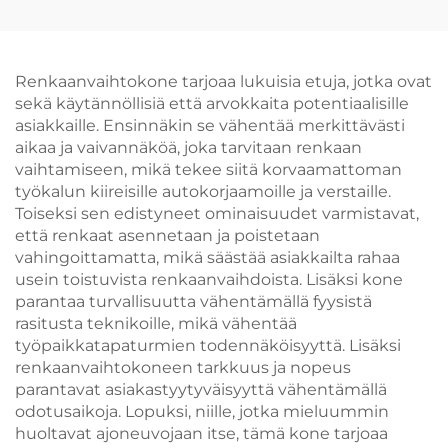
tasapainottamiseen
autokorjaamoihin
Renkaanvaihtokone tarjoaa lukuisia etuja, jotka ovat
sekä käytännöllisiä että arvokkaita potentiaalisille
asiakkaille. Ensinnäkin se vähentää merkittävästi
aikaa ja vaivannäköä, joka tarvitaan renkaan
vaihtamiseen, mikä tekee siitä korvaamattoman
työkalun kiireisille autokorjaamoille ja verstaille.
Toiseksi sen edistyneet ominaisuudet varmistavat,
että renkaat asennetaan ja poistetaan
vahingoittamatta, mikä säästää asiakkailta rahaa
usein toistuvista renkaanvaihdoista. Lisäksi kone
parantaa turvallisuutta vähentämällä fyysistä
rasitusta teknikoille, mikä vähentää
työpaikkatapaturmien todennäköisyyttä. Lisäksi
renkaanvaihtokoneen tarkkuus ja nopeus
parantavat asiakastyytyväisyyttä vähentämällä
odotusaikoja. Lopuksi, niille, jotka mieluummin
huoltavat ajoneuvojaan itse, tämä kone tarjoaa