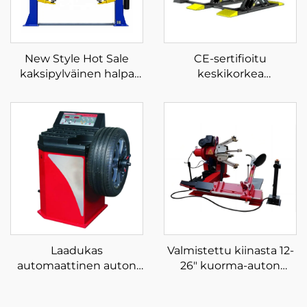
New Style Hot Sale
CE-sertifioitu
kaksipylväinen halpa
keskikorkea
hydraulinen autonostin
saksiautonostin
kaksipylväinen hissi
saksinostin autoon
Laadukas
Valmistettu kiinasta 12-
automaattinen auton
26" kuorma-auton
tasapainotuskone
rengaskoneen
renkaiden
renkaanvaihtaja