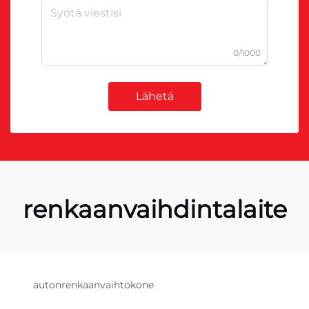
0/1000
Lähetä
renkaanvaihdintalaite
autonrenkaanvaihtokone