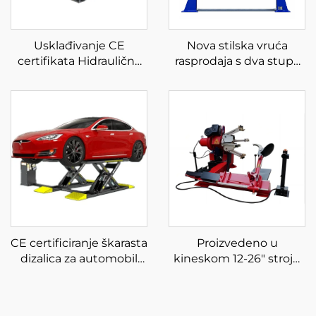
Usklađivanje CE
Nova stilska vruća
certifikata Hidraulična
rasprodaja s dva stupa
pumpa za automobile s
po povoljnoj cijeni,
dizalicom na škare za
hidraulično dizalo s dva
automobilsku dizalicu
stupa
za tvornicu za
servisiranje automobila
CE certificiranje škarasta
Proizvedeno u
dizalica za automobil
kineskom 12-26" stroju
srednje visine
za gume za kamione
mjenjač guma za
automehaničarske