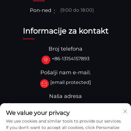
Pon-ned
(9:00 do 18:00)
Informacije za kontakt
Broj telefona
+86-13154157893
Pošalji nam e-mail.
[email protected]
Naša adresa
Br.3-333.Zona B.Blok A Zgrada 27 107A.Zapadna
We value your privacy
Qinghua ulica,Yingkou zona Yingkou,Kina
We use cookies and similar tools to provide our services.
If you don't want to accept all cookies, click Personalize