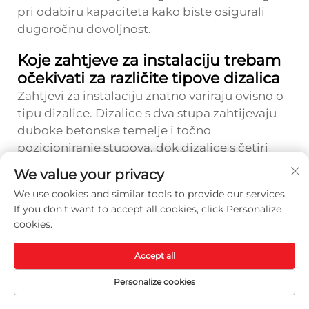
pri odabiru kapaciteta kako biste osigurali
dugoročnu dovoljnost.
Koje zahtjeve za instalaciju trebam
očekivati za različite tipove dizalica
Zahtjevi za instalaciju znatno variraju ovisno o
tipu dizalice. Dizalice s dva stupa zahtijevaju
duboke betonske temelje i točno
pozicioniranje stupova, dok dizalice s četiri
stupa trebaju pojačane sidrene točke, ali
We value your privacy
manje složene betonske radove. Nožne
We use cookies and similar tools to provide our services.
dizalice mogu zahtijevati iskapanje za
If you don't want to accept all cookies, click Personalize
ugradnju ispod razine tla i sofisticirane sustave
cookies.
odvodnje. Sve instalacije zahtijevaju adekvatnu
opskrbu električnom energijom, dovoljnu
Accept all
visinu prostora iznad dizalice te sukladnost s
Personalize cookies
lokalnim građevinskim propisima.
Posavjetujte se s kvalificiranim instalaterima