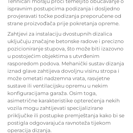
Tehničari moraju proći temeljito obučavanje o
ispravnim postupcima podizanja i dosljedno
provjeravati točke podizanja preporučene od
strane proizvođača prije pokretanja opreme.
Zahtjevi za instalaciju dvostupnih dizalica
uključuju značajne betonske radove i precizno
pozicioniranje stupova, što može biti izazovno
u postojećim objektima s utvrđenim
rasporedom podova. Mehanički sustav dizanja
iznad glave zahtijeva dovoljnu visinu stropa i
može ometati nadzemna vrata, rasvjetne
sustave ili ventilacijsku opremu u nekim
konfiguracijama garaža. Osim toga,
asimetrične karakteristike opterećenja nekih
vozila mogu zahtijevati specijalizirane
priključke ili postupke premještanja kako bi se
postigla odgovarajuća ravnoteža tijekom
operacija dizanja.