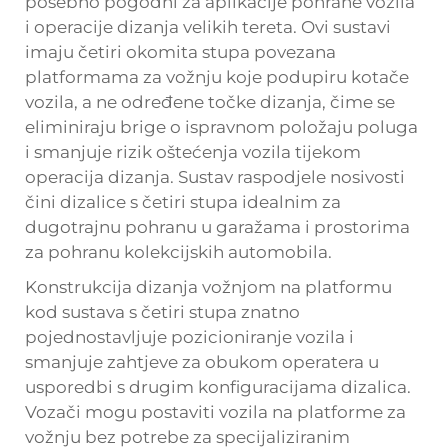
posebno pogodni za aplikacije pohrane vozila
i operacije dizanja velikih tereta. Ovi sustavi
imaju četiri okomita stupa povezana
platformama za vožnju koje podupiru kotače
vozila, a ne određene točke dizanja, čime se
eliminiraju brige o ispravnom položaju poluga
i smanjuje rizik oštećenja vozila tijekom
operacija dizanja. Sustav raspodjele nosivosti
čini dizalice s četiri stupa idealnim za
dugotrajnu pohranu u garažama i prostorima
za pohranu kolekcijskih automobila.
Konstrukcija dizanja vožnjom na platformu
kod sustava s četiri stupa znatno
pojednostavljuje pozicioniranje vozila i
smanjuje zahtjeve za obukom operatera u
usporedbi s drugim konfiguracijama dizalica.
Vozači mogu postaviti vozila na platforme za
vožnju bez potrebe za specijaliziranim