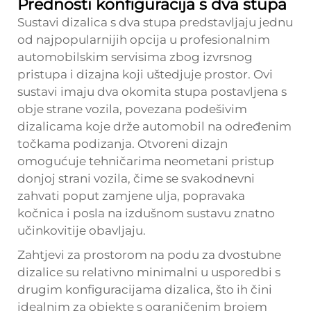
Prednosti konfiguracija s dva stupa
Sustavi dizalica s dva stupa predstavljaju jednu
od najpopularnijih opcija u profesionalnim
automobilskim servisima zbog izvrsnog
pristupa i dizajna koji uštedjuje prostor. Ovi
sustavi imaju dva okomita stupa postavljena s
obje strane vozila, povezana podešivim
dizalicama koje drže automobil na određenim
točkama podizanja. Otvoreni dizajn
omogućuje tehničarima neometani pristup
donjoj strani vozila, čime se svakodnevni
zahvati poput zamjene ulja, popravaka
kočnica i posla na izdušnom sustavu znatno
učinkovitije obavljaju.
Zahtjevi za prostorom na podu za dvostubne
dizalice su relativno minimalni u usporedbi s
drugim konfiguracijama dizalica, što ih čini
idealnim za objekte s ograničenim brojem