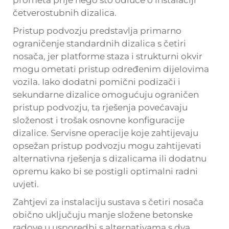
četverostubnih dizalica.
Pristup podvozju predstavlja primarno
ograničenje standardnih dizalica s četiri
nosača, jer platforme staza i strukturni okvir
mogu ometati pristup određenim dijelovima
vozila. Iako dodatni pomični podizači i
sekundarne dizalice omogućuju ograničen
pristup podvozju, ta rješenja povećavaju
složenost i trošak osnovne konfiguracije
dizalice. Servisne operacije koje zahtijevaju
opsežan pristup podvozju mogu zahtijevati
alternativna rješenja s dizalicama ili dodatnu
opremu kako bi se postigli optimalni radni
uvjeti.
Zahtjevi za instalaciju sustava s četiri nosača
obično uključuju manje složene betonske
radove u usporedbi s alternativama s dva