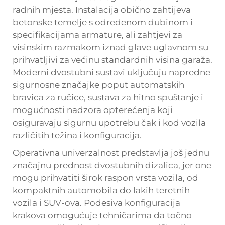
radnih mjesta. Instalacija obično zahtijeva
betonske temelje s određenom dubinom i
specifikacijama armature, ali zahtjevi za
visinskim razmakom iznad glave uglavnom su
prihvatljivi za većinu standardnih visina garaža.
Moderni dvostubni sustavi uključuju napredne
sigurnosne značajke poput automatskih
bravica za ručice, sustava za hitno spuštanje i
mogućnosti nadzora opterećenja koji
osiguravaju sigurnu upotrebu čak i kod vozila
različitih težina i konfiguracija.
Operativna univerzalnost predstavlja još jednu
značajnu prednost dvostubnih dizalica, jer one
mogu prihvatiti širok raspon vrsta vozila, od
kompaktnih automobila do lakih teretnih
vozila i SUV-ova. Podesiva konfiguracija
krakova omogućuje tehničarima da točno