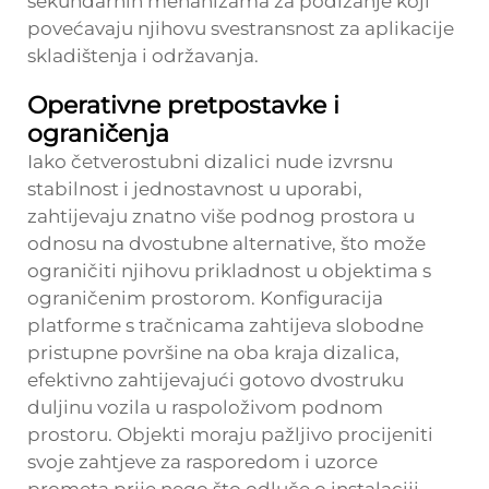
sekundarnih mehanizama za podizanje koji
povećavaju njihovu svestransnost za aplikacije
skladištenja i održavanja.
Operativne pretpostavke i
ograničenja
Iako četverostubni dizalici nude izvrsnu
stabilnost i jednostavnost u uporabi,
zahtijevaju znatno više podnog prostora u
odnosu na dvostubne alternative, što može
ograničiti njihovu prikladnost u objektima s
ograničenim prostorom. Konfiguracija
platforme s tračnicama zahtijeva slobodne
pristupne površine na oba kraja dizalica,
efektivno zahtijevajući gotovo dvostruku
duljinu vozila u raspoloživom podnom
prostoru. Objekti moraju pažljivo procijeniti
svoje zahtjeve za rasporedom i uzorce
prometa prije nego što odluče o instalaciji