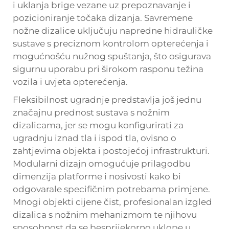
i uklanja brige vezane uz prepoznavanje i
pozicioniranje točaka dizanja. Savremene
nožne dizalice uključuju napredne hidrauličke
sustave s preciznom kontrolom opterećenja i
mogućnošću nužnog spuštanja, što osigurava
sigurnu uporabu pri širokom rasponu težina
vozila i uvjeta opterećenja.
Fleksibilnost ugradnje predstavlja još jednu
značajnu prednost sustava s nožnim
dizalicama, jer se mogu konfigurirati za
ugradnju iznad tla i ispod tla, ovisno o
zahtjevima objekta i postojećoj infrastrukturi.
Modularni dizajn omogućuje prilagodbu
dimenzija platforme i nosivosti kako bi
odgovarale specifičnim potrebama primjene.
Mnogi objekti cijene čist, profesionalan izgled
dizalica s nožnim mehanizmom te njihovu
sposobnost da se besprijekorno uklope u