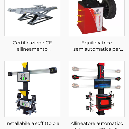
Certificazione CE
Equilibratrice
allineamento
semiautomatica per
sollevatore a forbice
pneumatici
pompa idraulica per
Equilibratrice per ruote
auto sollevatore per
con certificazione CE
auto per fabbrica di
servizi automobilistici
Installabile a soffitto o a
Allineatore automatico