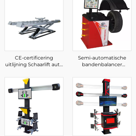
CE-certificering
Semi-automatische
uitlijning Schaarlift auto
bandenbalancer
hydraulische pomp
wielbalancer met CE-
autolift voor autoservice
certificering
fabriek