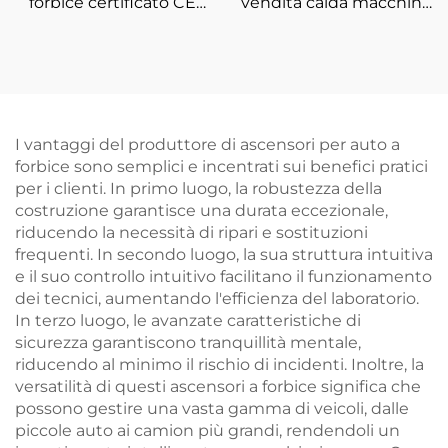
forbice certificato CE
vendita calda macchina
per auto Sollevatore
di allineamento
mobile a basso livello
schermo LCD laser e
luce equilibratrice
automatica delle ruote
I vantaggi del produttore di ascensori per auto a
forbice sono semplici e incentrati sui benefici pratici
per i clienti. In primo luogo, la robustezza della
costruzione garantisce una durata eccezionale,
riducendo la necessità di ripari e sostituzioni
frequenti. In secondo luogo, la sua struttura intuitiva
e il suo controllo intuitivo facilitano il funzionamento
dei tecnici, aumentando l'efficienza del laboratorio.
In terzo luogo, le avanzate caratteristiche di
sicurezza garantiscono tranquillità mentale,
riducendo al minimo il rischio di incidenti. Inoltre, la
versatilità di questi ascensori a forbice significa che
possono gestire una vasta gamma di veicoli, dalle
piccole auto ai camion più grandi, rendendoli un