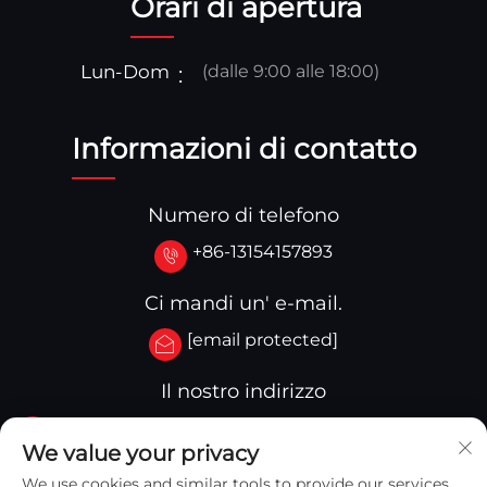
Orari di apertura
Lun-Dom
(dalle 9:00 alle 18:00)
Informazioni di contatto
Numero di telefono
+86-13154157893
Ci mandi un' e-mail.
[email protected]
Il nostro indirizzo
No.3-333.Zone B.Block A Building 27 107A.West
We value your privacy
Qinghua Street,Yingkou Zone Yingkou,China
We use cookies and similar tools to provide our services.