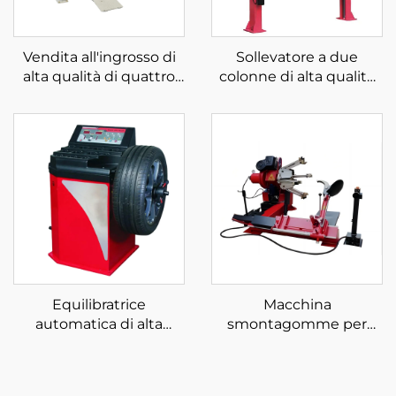
Vendita all'ingrosso di
Sollevatore a due
alta qualità di quattro
colonne di alta qualità
montanti per
personalizzato con
parcheggio in vendita
pavimento trasparente
e CE
Equilibratrice
Macchina
automatica di alta
smontagomme per
qualità per ruote di auto
autocarri da 12-26"
per l'equilibratura dei
realizzata in Cina per
pneumatici
officine di riparazione