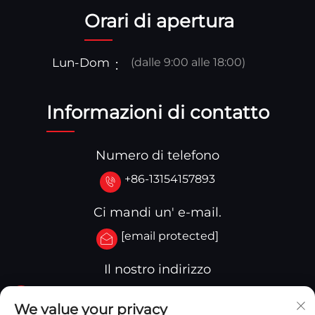
Orari di apertura
Lun-Dom
(dalle 9:00 alle 18:00)
Informazioni di contatto
Numero di telefono
+86-13154157893
Ci mandi un' e-mail.
[email protected]
Il nostro indirizzo
No.3-333.Zone B.Block A Building 27 107A.West
We value your privacy
Qinghua Street,Yingkou Zone Yingkou,China