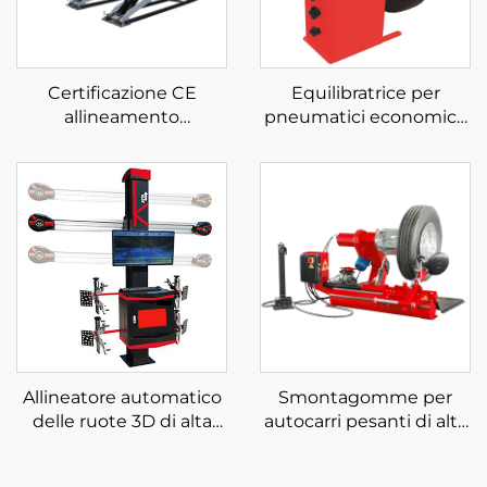
Certificazione CE
Equilibratrice per
allineamento
pneumatici economica
sollevatore a forbice
certificata CE, gestita
pompa idraulica per
direttamente dal
auto sollevatore per
produttore
auto per fabbrica di
servizi automobilistici
Allineatore automatico
Smontagomme per
delle ruote 3D di alta
autocarri pesanti di alta
qualità per attrezzature
qualità da 4'' a 26''
di allineamento delle