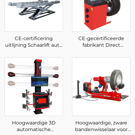
CE-certificering
CE-gecertificeerde
uitlijning Schaarlift auto
fabrikant Direct
hydraulische pomp
exploiteert goedkope
autolift voor autoservice
bandenbalancer
fabriek
wielbalancer
Hoogwaardige 3D
Hoogwaardige, zware
automatische
bandenwisselaar voor