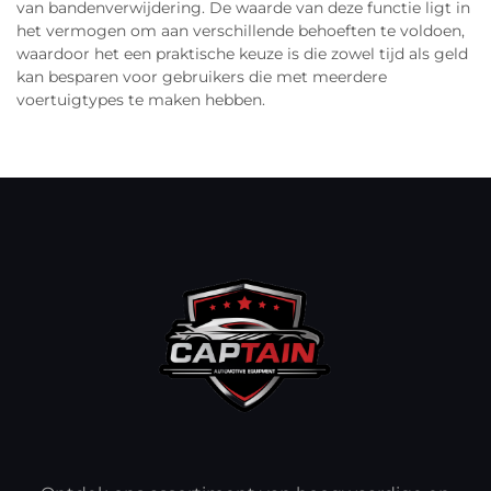
van bandenverwijdering. De waarde van deze functie ligt in
het vermogen om aan verschillende behoeften te voldoen,
waardoor het een praktische keuze is die zowel tijd als geld
kan besparen voor gebruikers die met meerdere
voertuigtypes te maken hebben.