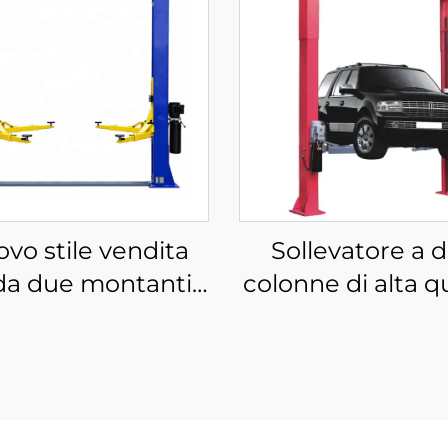
vo stile vendita
Sollevatore a 
da due montanti
colonne di alta q
ezzo economico
personalizzato
levatore idraulico
pavimento
per auto due
trasparente e
anti sollevatore