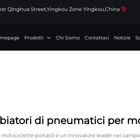
West Qinghua Street,Yingkou Zone Yingkou,China
mepage
Prodotti
Chi Siamo
Contattaci
Notizie
Sc
iatori di pneumatici per mot
r motociclette portatili è un innovatore leader nel campo