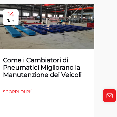
14
1
Jan
Ja
Come i Cambiatori di
Pneumatici Migliorano la
Manutenzione dei Veicoli
SCOPRI DI PIÙ
Top
Pn