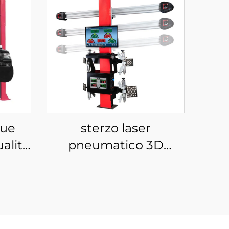
due
sterzo laser
ualità
pneumatico 3D
 con
sospensione cambio
ruota e allineamento
 CE
calibro attrezzatura