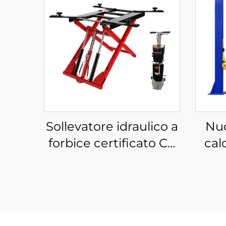
Sollevatore idraulico a
Nuo
forbice certificato CE
cal
per auto Sollevatore
pr
mobile a basso livello
sol
mont