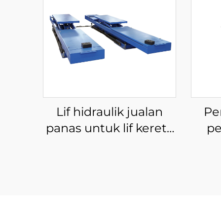
Lif hidraulik jualan
Pe
panas untuk lif kereta
p
elektrik kereta untuk
p
lif gunting bengkel
i
untuk kereta
kere