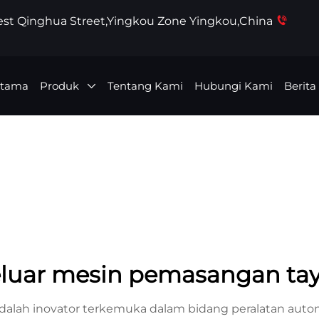
West Qinghua Street,Yingkou Zone Yingkou,China
Utama
Produk
Tentang Kami
Hubungi Kami
Berita
luar mesin pemasangan taya
dalah inovator terkemuka dalam bidang peralatan aut