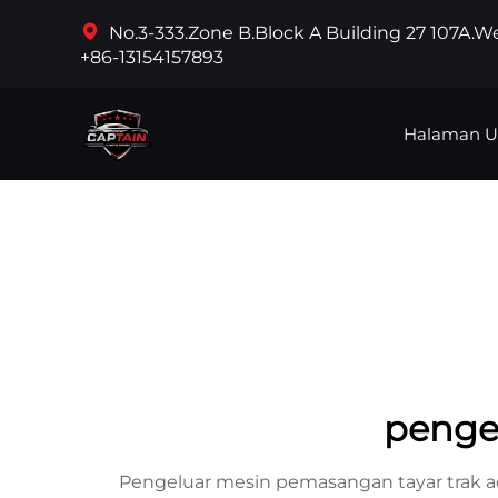
No.3-333.Zone B.Block A Building 27 107A.
+86-13154157893
Halaman 
penge
Pengeluar mesin pemasangan tayar trak a