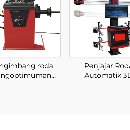
ngimbang roda
Penjajar Rod
engoptimuman
Automatik 3
engoptimuman
Berkualiti Tin
mbangan tayar
Untuk Peralat
ta 220V berkualiti
Penjajaran Em
tinggi
Roda