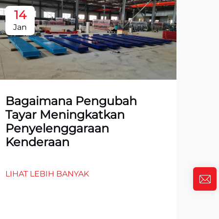
14
1
Jan
Ja
Bagaimana Pengubah
Tayar Meningkatkan
Penyelenggaraan
Kenderaan
LIHAT LEBIH BANYAK
10
un