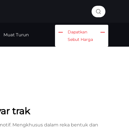
Dapatkan
Muat Turun
Sebut Harga
r trak
omotif. Mengkhusus dalam reka bentuk dan