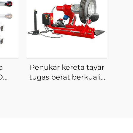
a
Penukar kereta tayar
D
tugas berat berkualiti
ggi
tinggi 4''-26'' mesin
an
tayar trak
pat