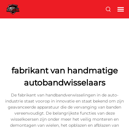
fabrikant van handmatige
autobandwisselaars
De fabrikant van handbandverwisselingen in de auto-
industrie staat voorop in innovatie en staat bekend om zijn
geavanceerde apparatuur die de vervanging van banden
vereenvoudigt. De belangrijkste functies van deze
wisselkoersen zijn onder meer het veilig monteren en
demontagen van wielen, het opblazen en afblazen van