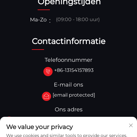
Openingstijden
Ma-Zo
(09:00 - 18:00 uur)
Contactinformatie
Telefoonnummer
+86-13154157893
E-mail ons
[email protected]
Ons adres
No.3-333.Zone B.Block A Building 27 107A.West
We value your privacy
Qinghua Street,Yingkou Zone Yingkou,China
We use cookies and similar tools to provide our services.