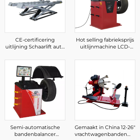
CE-certificering
Hot selling fabrieksprijs
uitlijning Schaarlift auto
uitlijnmachine LCD-
hydraulische pomp
scherm laser en licht
autolift voor autoservice
automatische
fabriek
wielbalancer
Semi-automatische
Gemaakt in China 12-26"
bandenbalancer
vrachtwagenbandenmac