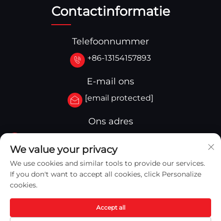
Contactinformatie
Telefoonnummer
+86-13154157893
E-mail ons
[email protected]
Ons adres
No.3-333.Zone B.Block A Building 27 107A.West
We value your privacy
Qinghua Street,Yingkou Zone Yingkou,China
We use cookies and similar tools to provide our services.
If you don't want to accept all cookies, click Personalize
cookies.
Accept all
Copyright © 2025 Yingkou Captain Machinery