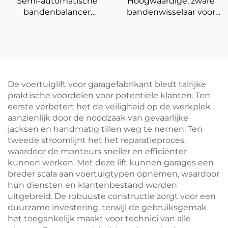
Semi-automatische
Hoogwaardige, zware
bandenbalancer
bandenwisselaar voor
wielbalancer met CE-
auto's, 4''-26''
certificering
vrachtwagenbandenmac
De voertuiglift voor garagefabrikant biedt talrijke
praktische voordelen voor potentiële klanten. Ten
eerste verbetert het de veiligheid op de werkplek
aanzienlijk door de noodzaak van gevaarlijke
jacksen en handmatig tillen weg te nemen. Ten
tweede stroomlijnt het het reparatieproces,
waardoor de monteurs sneller en efficiënter
kunnen werken. Met deze lift kunnen garages een
breder scala aan voertuigtypen opnemen, waardoor
hun diensten en klantenbestand worden
uitgebreid. De robuuste constructie zorgt voor een
duurzame investering, terwijl de gebruiksgemak
het toegankelijk maakt voor technici van alle