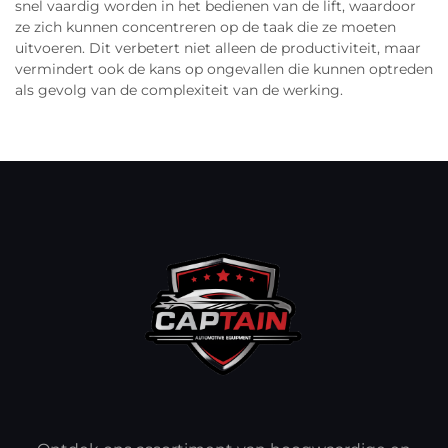
snel vaardig worden in het bedienen van de lift, waardoor
ze zich kunnen concentreren op de taak die ze moeten
uitvoeren. Dit verbetert niet alleen de productiviteit, maar
vermindert ook de kans op ongevallen die kunnen optreden
als gevolg van de complexiteit van de werking.