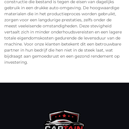
constructie die bestand is tegen de eisen van dagelijks
gebruik in een drukke auto-omgeving. De hoogwaardige
materialen die in het productieproces worden gebruikt,
zorgen voor een langdurige prestaties, zelfs onder de
meest veeleisende omstandigheden. Deze stevigheid
vertaalt zich in minder onderhoudsvereisten en een lagere
totale eigendomskosten gedurende de levensduur van de
machine. Voor onze klanten betekent dit een betrouwbare
partner in hun bedrijf die hen niet in de steek laat, wat
bijdraagt aan gemoedsrust en een gezond rendement op
investering.